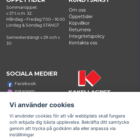
ÖPPETTIDER
KUNDTJÄNST
Sommaröppet:
Om oss
v 27 t.o.m. 32:
Öppettider
Måndag – Fredag 7.00 – 16.00
Köpvillkor
Lördag & Söndag STÄNGT
Returnera
Integritetspolicy
Semesterstängt v 29 och v
Kontakta oss
30
SOCIALA MEDIER
Facebook
Instagram
Youtube
Vi använder cookies
LinkedIn
Vi använder cookies för att vår webbplats skall fungera
Bli medlem i vårt nyhetsbrev
och erbjuda dig bästa upplevelse. Bekräfta ditt samtycke
email
genom att trycka på godkänn alla eller anpassa via
Mejladress
Skicka
inställningar