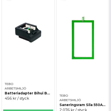
TEBO
ARBETSMILJÖ
Batteriadapter Bihui BPLT-ADP4
TEBO
456 kr
/ styck
ARBETSMILJÖ
Saneringsram Sila 550A25/700A30
2 076 kr
/ styck