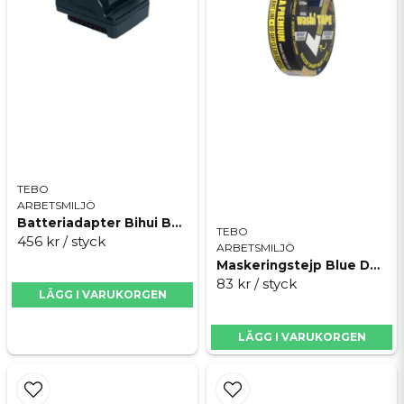
Skicka fråga
TEBO
ARBETSMILJÖ
Batteriadapter Bihui BPLT-ADP3
TEBO
456 kr
/ styck
ARBETSMILJÖ
Maskeringstejp Blue Dolphin WASHI Premium
83 kr
/ styck
LÄGG I VARUKORGEN
LÄGG I VARUKORGEN