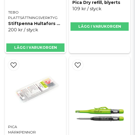
Pica Dry refill, blyerts
okänsligt för både vatten och damm. De kan skriva direkt på oljiga
109 kr
/ styck
metallrör, blöt natursten eller dammiga murblock utan att tappa sin
TEBO
intensitet. Dessutom tål linjerna att utsättas för mekaniskt slitage,
PLATTSÄTTNINGSVERKTYG
vilket är en enorm fördel om du använder en våtkakelsåg. Det
Stiftpenna Hultafors blister
strömmande vattnet från sågen riskerar annars att spola bort vanliga
LÄGG I VARUKORGEN
200 kr
/ styck
markeringar under kapningen, men med en vattenfast
industrimärkpenna ligger din linje kvar spikrak genom hela snittet.
LÄGG I VARUKORGEN
Så förlänger du livslängden på dina
märkpennor
Även om en märkpenna är ett relativt litet verktyg i det stora
projektet, är det irriterande när spetsen torkar ut eller stiftet går av
precis när det behövs som mest. Många användare letar efter tips på
hur man bäst förvarar sina märkpennor för att de ska hålla så länge
som möjligt. Det absolut viktigaste för bläck- och tuschbaserade
pennor är att alltid sätta på locket ordentligt direkt efter användning,
och att välja pennor med en robust bältesclips-kapsling så att du kan
förvara dem säkert i arbetsbyxan utan att tappa bort locket.
För pennor med stift, som djuphålspennor, sitter det ofta en smidig
PICA
pennvässare inbyggd direkt i kapslingens topp eller i själva pennan.
MÄRKPENNOR
Genom att hålla stiftet lagom vasst får du alltid knivskarpa linjer som