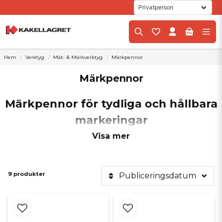
Hem
Verktyg
Mät- & Märkverktyg
Märkpennor
Märkpennor
Märkpennor för tydliga och hållbara
markeringar
på alla material När alla mätningar är klara och linjerna är
Visa mer
kontrollerade måste de omsättas i fysiska markeringar på materialet
innan det är dags att kapa, borra eller såga. Vanliga blyertspennor
och billiga kontorspennor går tyvärr ofta bet på glaserat kakel,
stenhård klinker och blanka naturstenar eftersom stiftet eller bläcket
9 produkter
Publiceringsdatum
helt enkelt inte får något fäste på det glatta underlaget. Det är här
specialiserade märkpennor kommer in i bilden som en räddare i
nöden. Dessa pennor är specifikt utvecklade för att ge tydliga,
exakta och hållbara linjer på alla typer av byggmaterial, vilket
minimerar risken för felkapningar och sparar både tid och dyrt