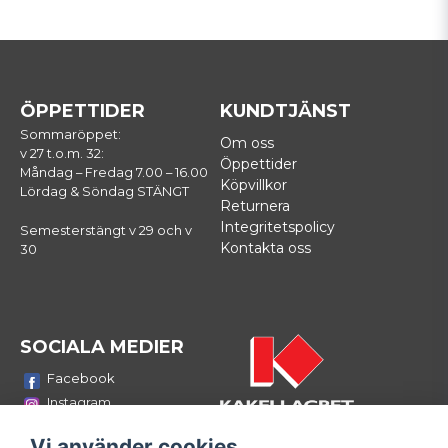
ÖPPETTIDER
KUNDTJÄNST
Sommaröppet:
Om oss
v 27 t.o.m. 32:
Öppettider
Måndag – Fredag 7.00 – 16.00
Köpvillkor
Lördag & Söndag STÄNGT
Returnera
Integritetspolicy
Semesterstängt v 29 och v
Kontakta oss
30
SOCIALA MEDIER
Facebook
Instagram
Youtube
Vi använder cookies