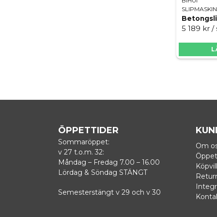
BIHUI
SLIPMASKI
Betongsli
5 189 kr
/
L
ÖPPETTIDER
KUN
Sommaröppet:
Om o
v 27 t.o.m. 32:
Öppet
Måndag – Fredag 7.00 – 16.00
Köpvil
Lördag & Söndag STÄNGT
Retur
Integr
Semesterstängt v 29 och v 30
Konta