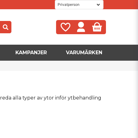
KAMPANJER
VARUMÄRKEN
ereda alla typer av ytor inför ytbehandling
ltat
ggolv, ta bort gammal färg eller jämna till