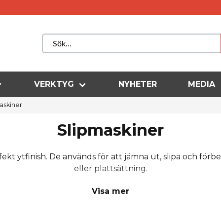
VERKTYG
NYHETER
MEDIA
askiner
Slipmaskiner
ekt ytfinish. De används för att jämna ut, slipa och förb
eller plattsättning.
fekt förberedelse ger proffsresu
Visa mer
n bra grund. Våra slipmaskiner hjälper dig att slipa beton