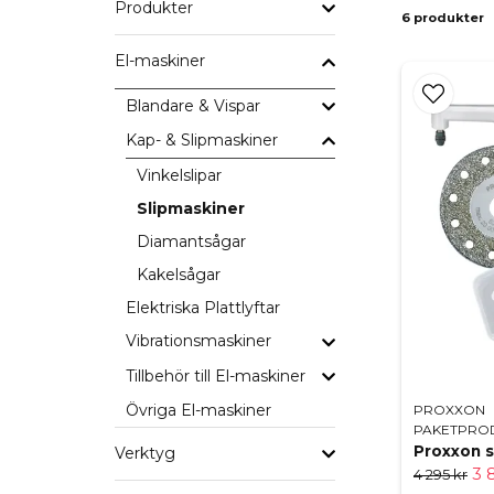
Produkter
6 produkter
El-maskiner
Tack vare moderna motorer och ergonomi
Blandare & Vispar
M
Kap- & Slipmaskiner
Vinkelslipar
Slipmaskiner
Oavsett om du arbetar med kakel, kli
Diamantsågar
Kakelsågar
Elektriska Plattlyftar
Vibrationsmaskiner
Tillbehör till El-maskiner
Övriga El-maskiner
PROXXON
PAKETPRO
Proxxon s
Verktyg
3 
4 295 kr