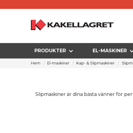
PRODUKTER
EL-MASKINER
Hem
El-maskiner
Kap- & Slipmaskiner
Slipm
Slipmaskiner är dina bästa vänner för perf
Per
För att få ett lyckat slutresultat krävs e