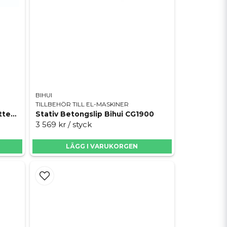
BIHUI
TILLBEHÖR TILL EL-MASKINER
Dewalt Valuepack! Grabo + Vattensåg + Multivinkelslip
Stativ Betongslip Bihui CG1900
3 569 kr
/ styck
LÄGG I VARUKORGEN