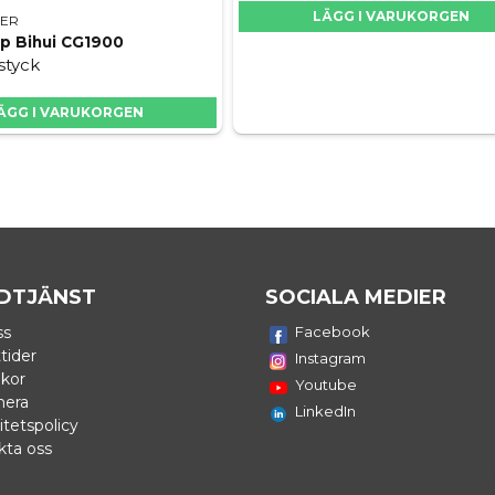
LÄGG I VARUKORGEN
NER
p Bihui CG1900
 styck
ÄGG I VARUKORGEN
DTJÄNST
SOCIALA MEDIER
ss
Facebook
tider
Instagram
lkor
Youtube
nera
LinkedIn
itetspolicy
kta oss