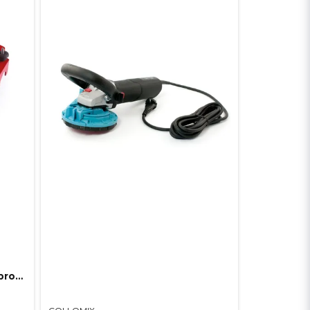
Diamantprofilfräs Montolit Toprofile