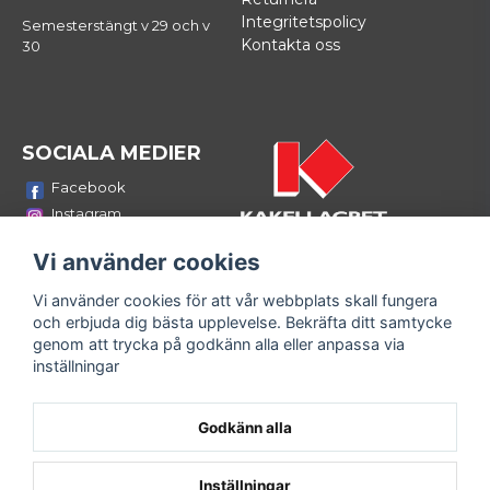
Integritetspolicy
Semesterstängt v 29 och v
Kontakta oss
30
SOCIALA MEDIER
Facebook
Instagram
Youtube
Vi använder cookies
LinkedIn
Vi använder cookies för att vår webbplats skall fungera
Bli medlem i vårt nyhetsbrev
och erbjuda dig bästa upplevelse. Bekräfta ditt samtycke
email
genom att trycka på godkänn alla eller anpassa via
Mejladress
Skicka
inställningar
Fyll i din e-mailadress och ta del av våra nyheter och
erbjudanden!
Godkänn alla
Inställningar