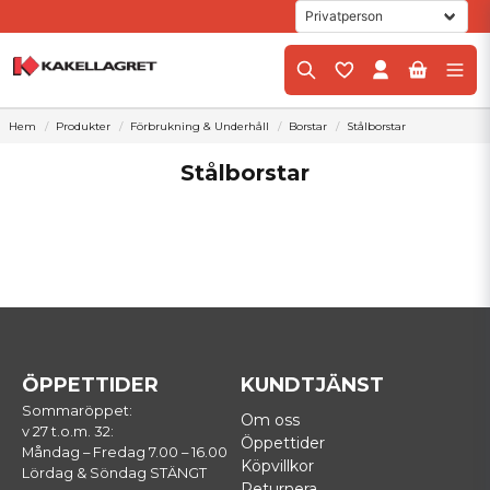
Hem
Produkter
Förbrukning & Underhåll
Borstar
Stålborstar
Stålborstar
ÖPPETTIDER
KUNDTJÄNST
Sommaröppet:
Om oss
v 27 t.o.m. 32:
Öppettider
Måndag – Fredag 7.00 – 16.00
Köpvillkor
Lördag & Söndag STÄNGT
Returnera