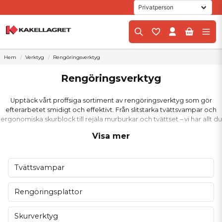
Hem
Verktyg
Rengöringsverktyg
Rengöringsverktyg
Upptäck vårt proffsiga sortiment av rengöringsverktyg som gör
efterarbetet smidigt och effektivt. Från slitstarka tvättsvampar och
ergonomiska skurblock till rejäla murburkar och tvättset – vi har allt du
behöver för att snabbt få ett skinande rent resultat efter din kakling.
Visa mer
Varför professionella
rengöringsverktyg gör skillnad
Tvättsvampar
När du arbetar med plattsättning är rätt utrustning helt avgörande för
slutresultatet. Våra specialanpassade rengöringsplattor och
Rengöringsplattor
fogsvampar är utvecklade för att effektivt suga upp överflödig
fogmassa utan att skada fogarnas struktur. Genom att investera i
Skurverktyg
kvalitetsprodukter sparar du både tid och armkraft, samtidigt som du