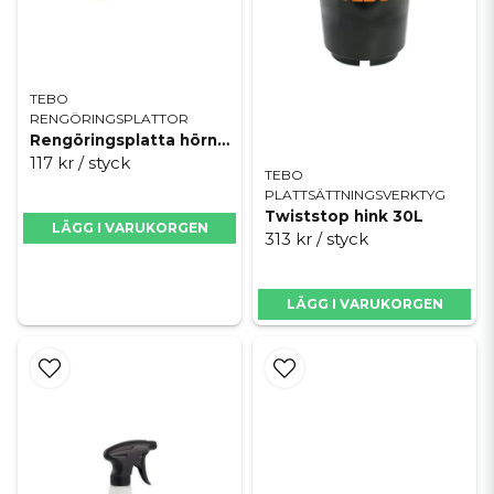
TEBO
RENGÖRINGSPLATTOR
Rengöringsplatta hörn Softgrip
117 kr
/ styck
TEBO
PLATTSÄTTNINGSVERKTYG
Twiststop hink 30L
LÄGG I VARUKORGEN
313 kr
/ styck
LÄGG I VARUKORGEN