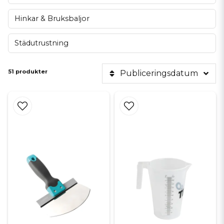
säkerställer en perfekt och slät yta på dina nya väggar och golv.
Hinkar & Bruksbaljor
Maximera effektiviteten med rätt
Städutrustning
städutrustning
Ett lyckat kakelprojekt kräver att du håller arbetsytan ren under
arbetets gång. Våra stryktåliga murarhinkar och smarta tvättsystem är
51 produkter
Publiceringsdatum
designade för tuffa byggmiljöer och ger dig rätt vattenmängd och
avrinning. Med ergonomiskt utformade skurverktyg slipper du onödig
belastning på rygg och knän, vilket låter dig fokusera fullt ut på
plattsättningen och ett felfritt slutresultat.
Hållbara material för perfekt finish
och lång livslängd
Varje moment i plattsättningen ställer höga krav på dina verktyg. Våra
tvättsvampar har en unik cellstruktur som effektivt lyfter
cementrester från glaserad och oglaserad keramik. Välj
specialanpassade rengöringsplattor med handtag för att snabbt
kunna rengöra stora ytor. De tåliga materialen garanterar att dina
verktyg håller projekt efter projekt utan att tappa sin
uppsugningsförmåga eller form.