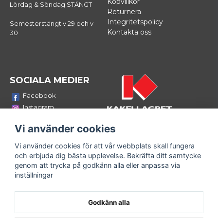
Köpvillkor
Lördag & Söndag STÄNGT
Returnera
Integritetspolicy
Semesterstängt v 29 och v
Kontakta oss
30
SOCIALA MEDIER
Facebook
Instagram
Youtube
Vi använder cookies
LinkedIn
Vi använder cookies för att vår webbplats skall fungera
Bli medlem i vårt nyhetsbrev
och erbjuda dig bästa upplevelse. Bekräfta ditt samtycke
email
genom att trycka på godkänn alla eller anpassa via
Mejladress
Skicka
inställningar
Fyll i din e-mailadress och ta del av våra nyheter och
erbjudanden!
Godkänn alla