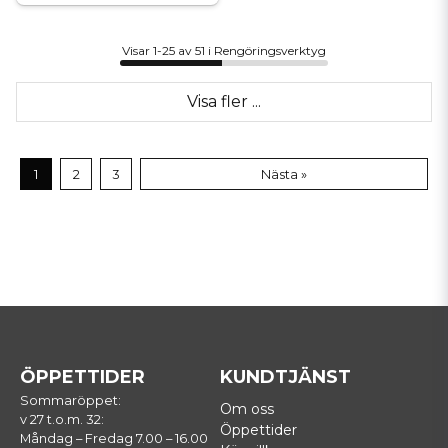
Visar 1-25 av 51 i Rengöringsverktyg
Visa fler ...
1
2
3
Nästa »
ÖPPETTIDER
KUNDTJÄNST
Sommaröppet:
Om oss
v 27 t.o.m. 32:
Öppettider
Måndag – Fredag 7.00 – 16.00