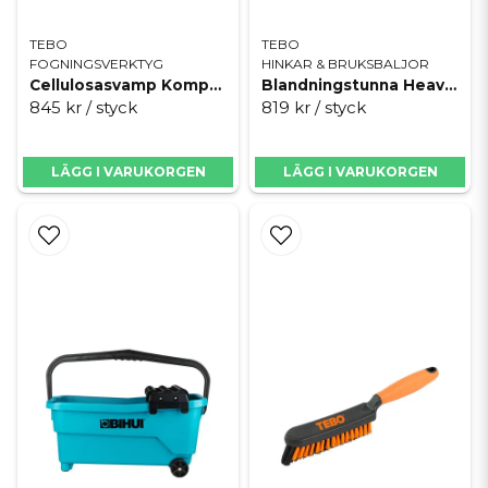
TEBO
TEBO
FOGNINGSVERKTYG
HINKAR & BRUKSBALJOR
Cellulosasvamp Komprimerad 10st
Blandningstunna Heavy Duty 75 L
845 kr
/ styck
819 kr
/ styck
LÄGG I VARUKORGEN
LÄGG I VARUKORGEN