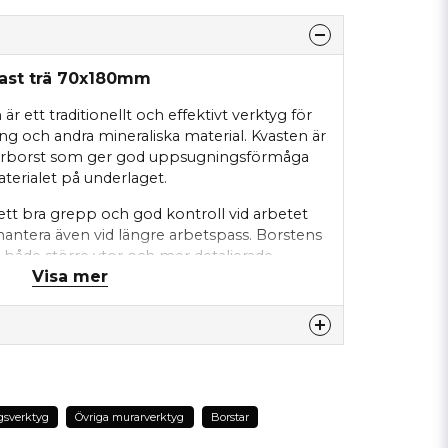
vast trä 70x180mm
r ett traditionellt och effektivt verktyg för
ng och andra mineraliska material. Kvasten är
berborst som ger god uppsugningsförmåga
terialet på underlaget.
 ett bra grepp och god kontroll vid arbetet
t hantera även vid längre arbetspass. Borstens
 både större ytor och mer detaljerade
Visa mer
tat är viktigt.
 vid fasadarbeten murverk och puts men
ggprojekt där naturfiberborstens egenskaper
pålitligt verktyg för både yrkesanvändare och
.
nna produkten...
gsverktyg
Övriga murarverktyg
Borstar