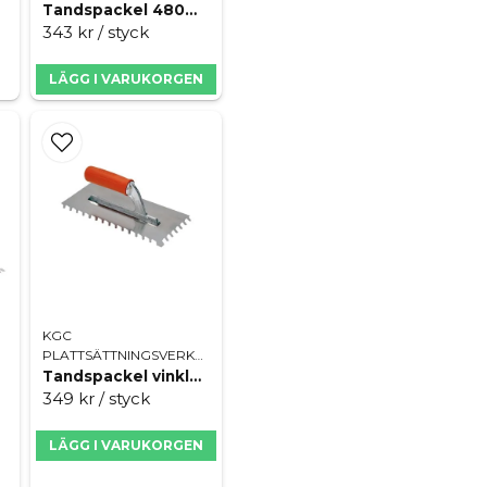
Kalkkvast för appli
Tandspackel 480mm 15x20mm rund
name
Vit naturfiberborst
343 kr
/ styck
Namn
Ger jämn materialf
LÄGG I VARUKORGEN
Stabilt träskaft för
Passar puts murver
Ja, ni får publicera 
Specifikationer
Borststorlek 70 x 
Längd 360 mm
Bredd 180 mm
Höjd 115 mm
Skaft trä
KGC
PLATTSÄTTNINGSVERKTYG
Borstmaterial vit na
Tandspackel vinklad 280mm 10mm
349 kr
/ styck
LÄGG I VARUKORGEN