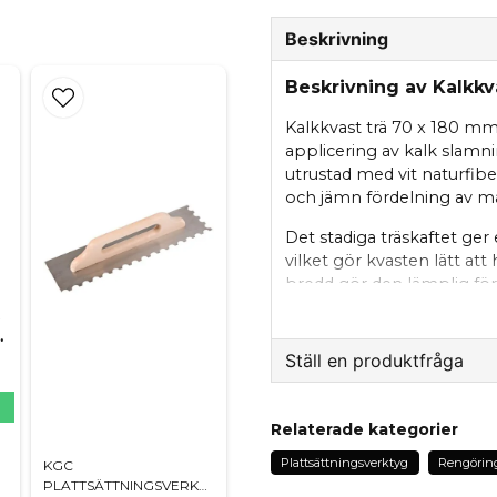
Beskrivning
Beskrivning av Kalkk
Kalkkvast trä 70 x 180 mm ä
applicering av kalk slamni
utrustad med vit naturfi
och jämn fördelning av ma
Det stadiga träskaftet ger
vilket gör kvasten lätt at
bredd gör den lämplig för
moment där ett jämnt resul
TYG
ellist
Kalkkvasten används ofta
Ställ en produktfråga
passar även vid andra by
kommer till sin rätt. Ett 
N
question
traditionella byggmetoder
Fråga oss något om de
Relaterade kategorier
Egenskaper
Plattsättningsverktyg
Rengörin
KGC
PLATTSÄTTNINGSVERKTYG