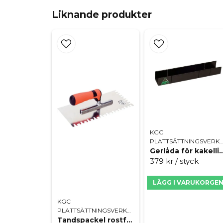
Liknande produkter
KGC
PLATTSÄTTNINGSVERK
Gerlåda för kak
379 kr
/ styck
LÄGG I VARUKORGE
KGC
PLATTSÄTTNINGSVERKTYG
Tandspackel rostfri 280mm, Alpen