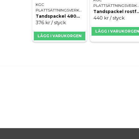
KGC
PLATTSÄTTNINGSVERK
PLATTSÄTTNINGSVERKTYG
Tandspackel rostfri 480
Tandspackel 480mm 10x20mm rund
440 kr
/ styck
376 kr
/ styck
LÄGG I VARUKORGE
LÄGG I VARUKORGEN