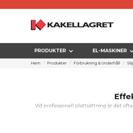
PRODUKTER
EL-MASKINER
Hem
Produkter
Förbrukning & Underhåll
Sli
Effe
Vid professionell plattsättning är det oft
borrar i hårda material som keramik, granitke
estetiskt tilltalande och säkra avsluten k
utvecklade för att ku