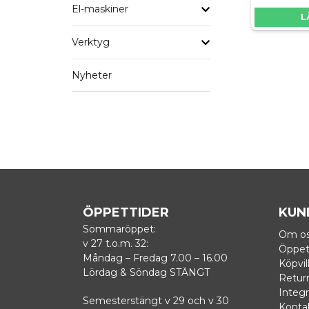
El-maskiner
L
Verktyg
Nyheter
ÖPPETTIDER
KUN
Sommaröppet:
Om o
v 27 t.o.m. 32:
Öppet
Måndag – Fredag 7.00 – 16.00
Köpvil
Lördag & Söndag STÄNGT
Retur
Integr
Semesterstängt v 29 och v 30
Konta