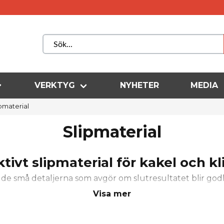
VERKTYG
NYHETER
MEDIA
pmaterial
Slipmaterial
ktivt slipmaterial för kakel och kl
a de små detaljerna som avgör om slutresultatet blir god
ramik och klinker uppstår det nästan alltid vassa eller flis
Visa mer
rävs rätt typ av slipmaterial. I den här kategorin hittar 
nna bearbeta och jämna till även de absolut hårdaste p