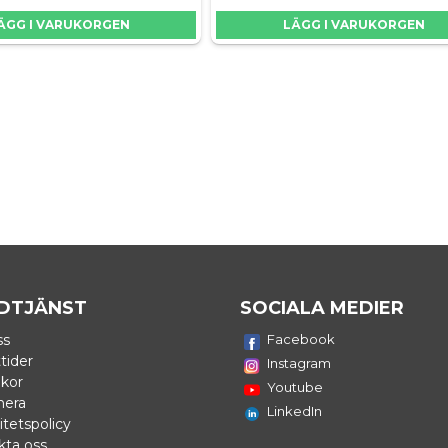
ÄGG I VARUKORGEN
LÄGG I VARUKORGEN
DTJÄNST
SOCIALA MEDIER
ss
Facebook
tider
Instagram
lkor
Youtube
nera
LinkedIn
itetspolicy
kta oss