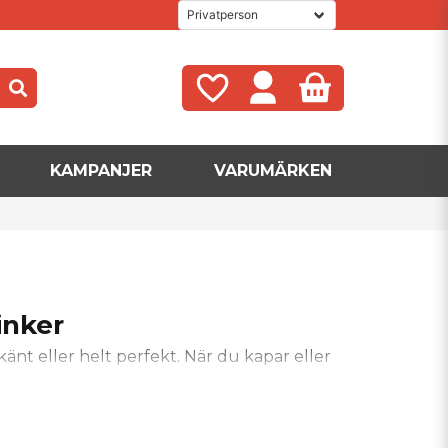
KAMPANJER
VARUMÄRKEN
inker
känt eller helt perfekt. När du kapar eller
iga kanter. För att få till de där helt släta,
du högkvalitativa produkter som är särskilt
lattorna på marknaden.