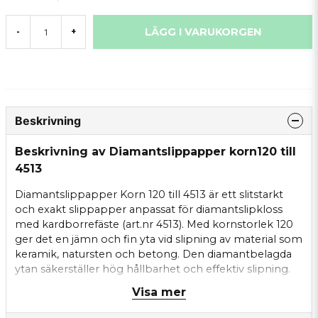
LÄGG I VARUKORGEN
-
+
Beskrivning
Beskrivning av Diamantslippapper korn120 till
4513
Diamantslippapper Korn 120 till 4513 är ett slitstarkt
och exakt slippapper anpassat för diamantslipkloss
med kardborrefäste (art.nr 4513). Med kornstorlek 120
ger det en jämn och fin yta vid slipning av material som
keramik, natursten och betong. Den diamantbelagda
ytan säkerställer hög hållbarhet och effektiv slipning.
Fästes enkelt med kardborrefäste på slipklossen.
Visa mer
Specifikationer: