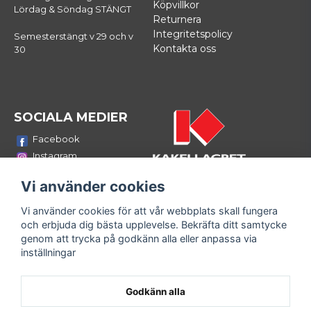
Köpvillkor
Lördag & Söndag STÄNGT
Returnera
Integritetspolicy
Semesterstängt v 29 och v
Kontakta oss
30
SOCIALA MEDIER
Facebook
Instagram
Youtube
Vi använder cookies
LinkedIn
Vi använder cookies för att vår webbplats skall fungera
Bli medlem i vårt nyhetsbrev
och erbjuda dig bästa upplevelse. Bekräfta ditt samtycke
email
genom att trycka på godkänn alla eller anpassa via
Mejladress
Skicka
inställningar
Fyll i din e-mailadress och ta del av våra nyheter och
erbjudanden!
Godkänn alla