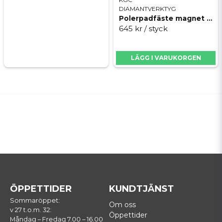
DIAMANTVERKTYG
Polerpadfäste magnet Ø100mm, Click-lock uni
645 kr
/ styck
LÄGG I VARUKORGEN
ÖPPETTIDER
KUNDTJÄNST
Sommaröppet:
Om oss
v 27 t.o.m. 32:
Öppettider
Måndag – Fredag 7.00 – 16.00