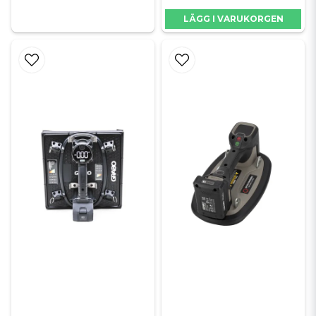
och digitala displayer som automatiskt övervakar trycket. Skulle
LÄGG I VARUKORGEN
suget sjunka startar pumpen automatiskt för att återställa trycket och
varnar dig i god tid. Batterierna är uppladdningsbara och räcker gott
och väl för en hel dags arbete. En annan vanlig fundering är om de
fungerar på alla material och svaret är att de är speciellt utvecklade
för att fungera på kakel, klinker, granitkeramik och natursten.