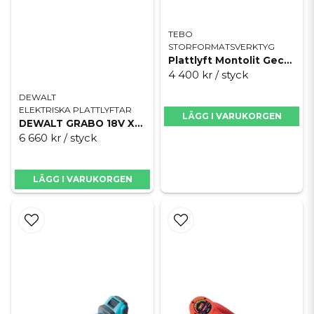
TEBO
STORFORMATSVERKTYG
Plattlyft Montolit Geco E-Power
4 400 kr
/ styck
DEWALT
ELEKTRISKA PLATTLYFTAR
LÄGG I VARUKORGEN
DEWALT GRABO 18V XR - Utan batteri och laddare
6 660 kr
/ styck
LÄGG I VARUKORGEN