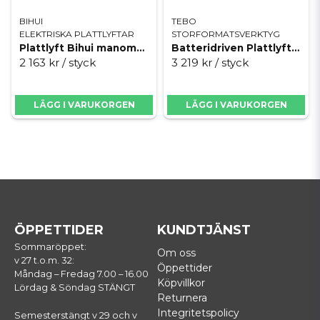
BIHUI
TEBO
ELEKTRISKA PLATTLYFTAR
STORFORMATSVERKTYG
Plattlyft Bihui manometer LM40
Batteridriven Plattlyft Grabo Plus
2 163 kr
/ styck
3 219 kr
/ styck
LÄGG I VARUKORGEN
LÄGG I VARUKORGEN
ÖPPETTIDER
KUNDTJÄNST
Sommaröppet:
Om oss
v 27 t.o.m. 32:
Öppettider
Måndag – Fredag 7.00 – 16.00
Köpvillkor
Lördag & Söndag STÄNGT
Returnera
Integritetspolicy
Semesterstängt v 29 och v