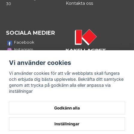
Kontakta oss
30
SOCIALA MEDIER
Facebook
Instagram
Youtube
Vi använder cookies
LinkedIn
Vi använder cookies för att vår webbplats skall fungera
Bli medlem i vårt nyhetsbrev
och erbjuda dig bästa upplevelse. Bekräfta ditt samtycke
email
genom att trycka på godkänn alla eller anpassa via
Mejladress
Skicka
inställningar
Fyll i din e-mailadress och ta del av våra nyheter och
erbjudanden!
Godkänn alla
Inställningar