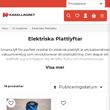
Hem
El-maskiner
Elektriska Plattlyftar
Elektriska Plattlyftar
Smarta lyft för perfekt resultat En elektrisk plattlyft är ett batteridrivet
vakuumverktyg som revolutionerar din plattsättning. Den skapar ett
kraftfullt sug och hjälper dig att lyfta, flytta och montera tunga,
otympliga kakel- och klinkerplattor helt utan ryggvärk.
Visa mer
Ergonomisk avlastning för proffs och
hemmafixare
18 produkter
Publiceringsdatum
Att sätta kakel i ett badrum innebär ofta tunga och monotona lyft
som sliter hårt på kroppen. Med en elektriska plattlyft fördelas vikten
jämnt, vilket minimerar risken för förslitningsskador. Du får en avsevärt
bättre arbetsställning och kan arbeta mycket mer effektivt under
hela arbetsdagen.