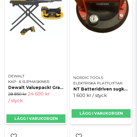
DEWALT
NORDIC TOOLS
KAP- & SLIPMASKINER
ELEKTRISKA PLATTLYFTAR
Dewalt Valuepack! Grabo + Vattensåg + Multivinkelslip
NT Batteridriven sugkopp med tryckindikator
24 600 kr
28 850 kr
1 600 kr
/ styck
/ styck
LÄGG I VARUKORGEN
LÄGG I VARUKORGEN