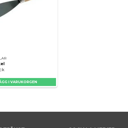
LAR
el
yck
ÄGG I VARUKORGEN