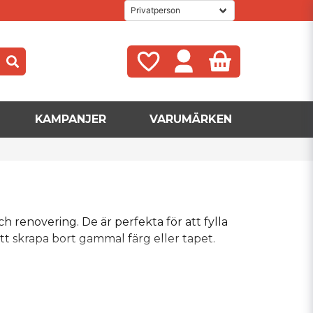
KAMPANJER
VARUMÄRKEN
renovering. De är perfekta för att fylla
att skrapa bort gammal färg eller tapet.
et
t åt i hörn och runt detaljer vilket gör