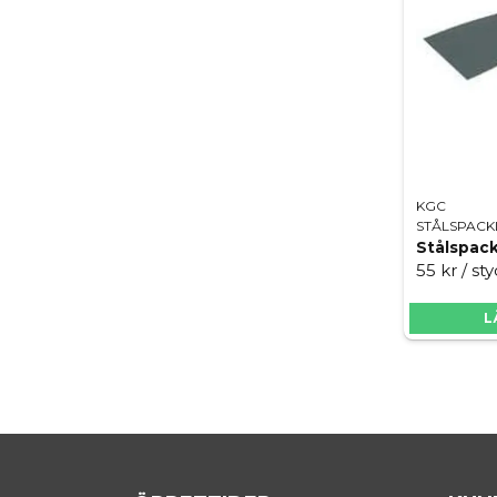
KGC
STÅLSPACK
Stålspack
55 kr
/ st
L