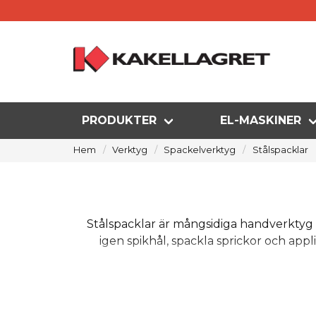
PRODUKTER
EL-MASKINER
Hem
Verktyg
Spackelverktyg
Stålspacklar
Stålspacklar är mångsidiga handverktyg 
igen spikhål, spackla sprickor och appl
M
Det fjädrande stålet ger dig en otrolig