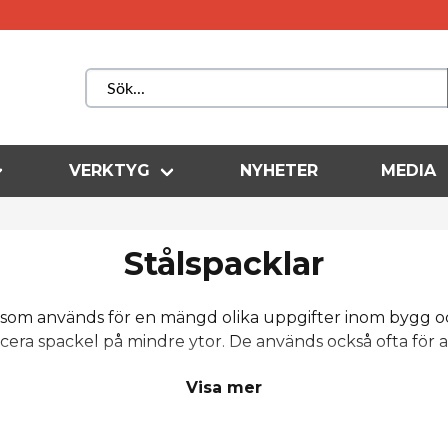
VERKTYG
NYHETER
MEDIA
Stålspacklar
som används för en mängd olika uppgifter inom bygg och 
icera spackel på mindre ytor. De används också ofta för 
aximerad precision och flexibilit
Visa mer
 flexibilitet och precision vid spackling. Du kommer enkel