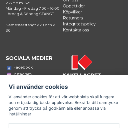
Om oss
v 27 t.o.m. 32:
Öppettider
Måndag – Fredag 7.00 – 16.00
Köpvillkor
Lördag & Söndag STÄNGT
Returnera
Integritetspolicy
Semesterstängt v 29 och v
Kontakta oss
30
SOCIALA MEDIER
Facebook
Instagram
Youtube
Vi använder cookies
LinkedIn
Vi använder cookies för att vår webbplats skall fungera
Bli medlem i vårt nyhetsbrev
och erbjuda dig bästa upplevelse. Bekräfta ditt samtycke
email
genom att trycka på godkänn alla eller anpassa via
Mejladress
Skicka
inställningar
Fyll i din e-mailadress och ta del av våra nyheter och