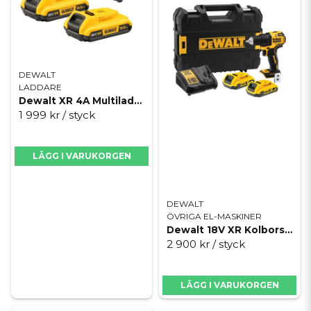
DEWALT
LADDARE
Dewalt XR 4A Multiladdare med 2x 2.0Ah batterier
1 999 kr
/ styck
LÄGG I VARUKORGEN
DEWALT
ÖVRIGA EL-MASKINER
Dewalt 18V XR Kolborstfri skruvdragare - 2 x 2AH
2 900 kr
/ styck
LÄGG I VARUKORGEN