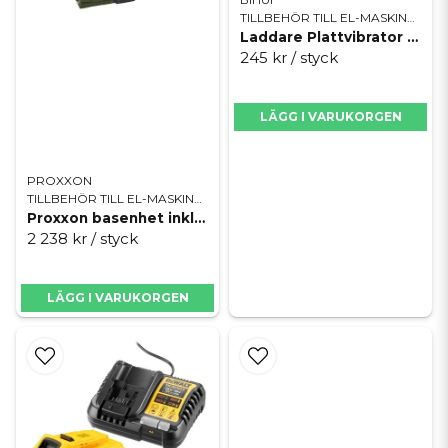
TILLBEHÖR TILL EL-MASKINER
Laddare Plattvibrator Bihui LFTBA
245 kr
/ styck
LÄGG I VARUKORGEN
PROXXON
TILLBEHÖR TILL EL-MASKINER
Proxxon basenhet inkl två batterier
2 238 kr
/ styck
LÄGG I VARUKORGEN