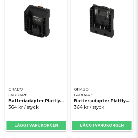
sköter galant tack vare smart underhållsladdning.
GRABO
GRABO
LADDARE
LADDARE
Batteriadapter Plattlyft Grabo Pro Brushless Milwaukee
Batteriadapter Plattlyft Grabo Pro Brushless Bosch
364 kr
/ styck
364 kr
/ styck
LÄGG I VARUKORGEN
LÄGG I VARUKORGEN