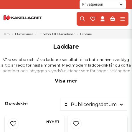
Hem
El-maskiner
Tillbehör till El-maskiner
Laddare
Laddare
Våra snabba och säkra laddare ser till att dina batteridrivna verktyg
alltid är redo för nästa moment. Med modern laddteknik får du korta
laddtider och inbyggda skyddsfunktioner som förlänger livslängden
på dina batterier avsevärt.
Visa mer
Snabb återhämtning för effektivt
arbete
13 produkter
Publiceringsdatum
Tiden är dyrbar på en byggarbetsplats och därför är snabb och
effektiv laddning av största vikt. Våra laddare är konstruerade för att
ladda dina batterier på kortast möjliga tid utan att kompromissa med
NYHET
batteriets hälsa. Det innebär att du snabbt är igång igen efter en
välförtjänt kaffepaus.