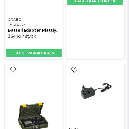
LÄGG I VARUKORGEN
GRABO
LADDARE
Batteriadapter Plattlyft Grabo Pro Brushless Flex
364 kr
/ styck
LÄGG I VARUKORGEN
BIHUI