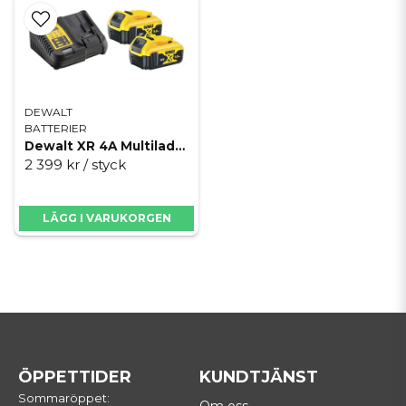
DEWALT
BATTERIER
Dewalt XR 4A Multiladdare med 2x 5.0Ah batterier
2 399 kr
/ styck
LÄGG I VARUKORGEN
ÖPPETTIDER
KUNDTJÄNST
Sommaröppet: