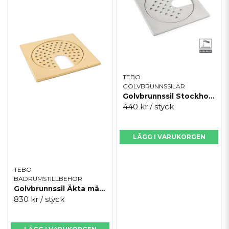
TEBO
GOLVBRUNNSSILAR
Golvbrunnssil Stockholm Borstad syrafast M/U
440 kr
/ styck
LÄGG I VARUKORGEN
TEBO
BADRUMSTILLBEHÖR
Golvbrunnssil Äkta mässing
830 kr
/ styck