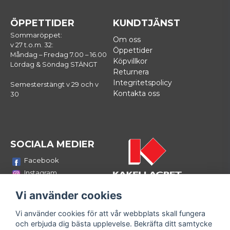
ÖPPETTIDER
KUNDTJÄNST
Sommaröppet:
Om oss
v 27 t.o.m. 32:
Öppettider
Måndag – Fredag 7.00 – 16.00
Köpvillkor
Lördag & Söndag STÄNGT
Returnera
Integritetspolicy
Semesterstängt v 29 och v
Kontakta oss
30
SOCIALA MEDIER
Facebook
Instagram
Youtube
Vi använder cookies
LinkedIn
Vi använder cookies för att vår webbplats skall fungera
Bli medlem i vårt nyhetsbrev
och erbjuda dig bästa upplevelse. Bekräfta ditt samtycke