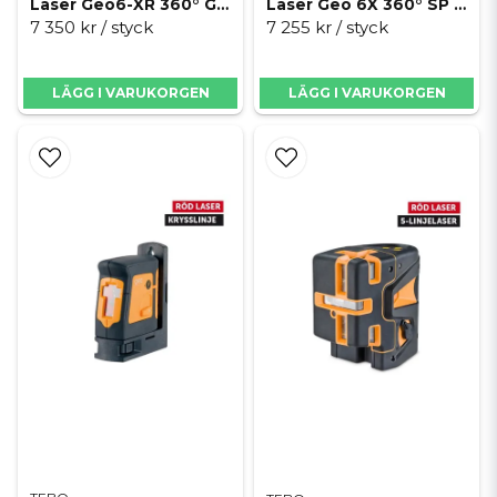
Laser Geo6-XR 360° Green Kit SP
Laser Geo 6X 360° SP Kit
7 350 kr
/ styck
7 255 kr
/ styck
LÄGG I VARUKORGEN
LÄGG I VARUKORGEN