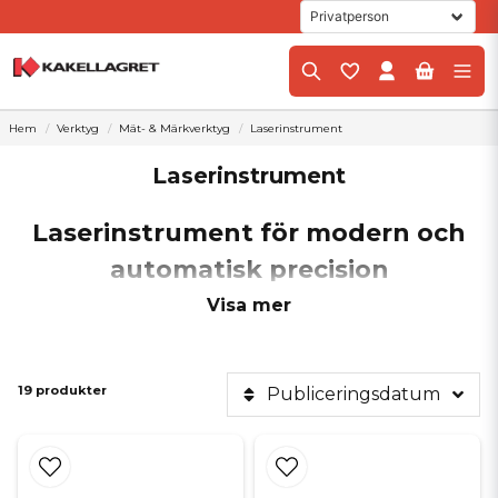
Hem
Verktyg
Mät- & Märkverktyg
Laserinstrument
Laserinstrument
Laserinstrument för modern och
automatisk precision
När du vill ta din precision till nästa nivå och arbeta både snabbare
Visa mer
och smartare är digitala laserinstrument den ultimata lösningen på
den moderna byggarbetsplatsen. Att mäta upp för ett helt rum med
traditionella metoder kan vara både tidskrävande och lämna
utrymme för mänskliga felmarginaler. Med ett högkvalitativt
19 produkter
Publiceringsdatum
laserinstrument projiceras knivskarpa referenslinjer direkt på väggar,
golv och tak, vilket ger dig en oslagbar överblick i realtid. Oavsett om
du ska sätta upp köksluckor i en spikrak linje eller linjera upp den allra
första raden kakel i ett badrum, förvandlar lasern komplicerade
moment till enkla rutiner med garanterat perfekt resultat.