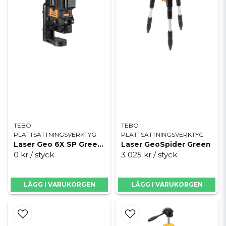
Utforska vårt utbud av pålitliga lasrar och tillbehör, och beställ dina
mätverktyg snabbt, enkelt och tryggt online hos oss redan idag.
TEBO
TEBO
PLATTSÄTTNINGSVERKTYG
PLATTSÄTTNINGSVERKTYG
Laser Geo 6X SP Green Kit Softbag
Laser GeoSpider Green
0 kr
/ styck
3 025 kr
/ styck
LÄGG I VARUKORGEN
LÄGG I VARUKORGEN