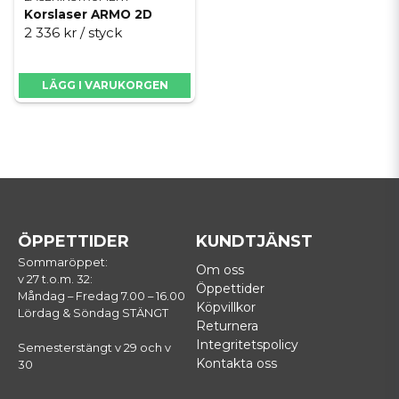
Korslaser ARMO 2D
2 336 kr
/ styck
LÄGG I VARUKORGEN
ÖPPETTIDER
KUNDTJÄNST
Sommaröppet:
Om oss
v 27 t.o.m. 32:
Öppettider
Måndag – Fredag 7.00 – 16.00
Köpvillkor
Lördag & Söndag STÄNGT
Returnera
Integritetspolicy
Semesterstängt v 29 och v
Kontakta oss
30