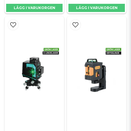
starkt infallande dagsljus.
LÄGG I VARUKORGEN
LÄGG I VARUKORGEN
Röda lasrar är å andra sidan ofta mer skonsamma mot plånboken och
drar generellt sett mindre batteri, vilket gör dem till ett mycket
prisvärt och funktionellt alternativ för mindre inomhusrenoveringar
där ljusförhållandena är kontrollerade. En annan viktig fundering är
om man kan använda en korslaser utomhus i direkt solsken. Eftersom
starkt solljus döljer både röda och gröna laserlinjer på bara några
meters avstånd, behöver du komplettera din laser med en speciell
lasermottagare för utomhusbruk. Mottagaren känner av laserstrålen
elektroniskt och piper när du hamnar på rätt höjd, vilket gör att du
kan arbeta på långa avstånd även mitt på ljusa dagen.
Smarta funktioner för plattsättning
och installationer
Dagens professionella laserinstrument är utrustade med en rad
specialfunktioner som är särskilt utvecklade för att underlätta svåra
moment inom bygg och renovering. För plattsättare är en så kallad
trehundrasextio-graders laser en enorm fördel. Istället för att bara
skicka en linje framåt projicerar denna modell hela cirklar av ljus runt
om i rummet. Detta gör att du kan flytta dig runt i hela rummet och
sätta kakel på flera väggar samtidigt med vetskapen om att fogarna