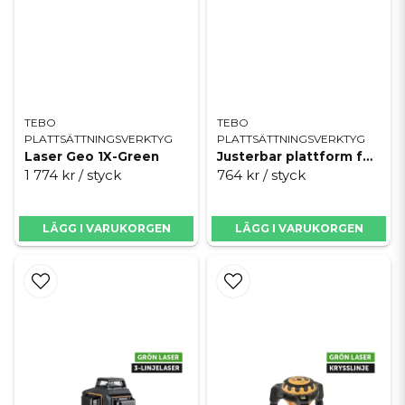
på cirka fem till tio meters avstånd, markera linjen, vända lasern ett
halvt varv och verifiera att linjen hamnar på exakt samma märke.
För att maximera livslängden bör du alltid aktivera pendellåset så fort
instrumentet stängs av och ska flyttas. Detta förhindrar att den
känsliga mekanismen slår emot invändigt under transporten i bilen
eller verktygslådan. Då byggmiljöer ofta är dammiga är det också
TEBO
TEBO
viktigt att regelbundet torka av laserfönstren med en mjuk
PLATTSÄTTNINGSVERKTYG
PLATTSÄTTNINGSVERKTYG
mikrofiberduk så att dammpartiklar inte bryter eller försvagar
Laser Geo 1X-Green
Justerbar plattform för laser
ljusstrålen.
1 774 kr
/ styck
764 kr
/ styck
Köp dina laserinstrument hos
LÄGG I VARUKORGEN
LÄGG I VARUKORGEN
kakellagret.se
Hos kakellagret.se hittar du ett komplett och brett sortiment av
laserinstrument som uppfyller de allra högsta kraven på både
tillförlitlighet och slitstyrka. Vi erbjuder noggrant utvalda
kvalitetsprodukter med robusta, gummerade höljen som är klassade
för att stå emot både damm och vattenstänk på byggarbetsplatsen.
Oavsett om du är en noggrann hemmasnickare som vill ha räta vinklar
i ditt nya kök, eller ett yrkesproffs i behov av en avancerad
trehundrasextio-graders laser med grön stråle för dagligt bruk på
stora entreprenader, så har vi exakt det du behöver i vårt lager.