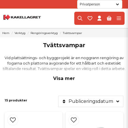
Hem
Verktyg
Rengöringsverktyg
Tvättsvampar
Tvättsvampar
Vid plattsättnings- och byggprojekt är en noggrann rengöring av
fogarna och plattorna avgörande för ett hållbart och estetiskt
tilltalande resultat. Tvättsvampar spelar en viktig roll i detta arbete.
På Kakellagret.se hittar du ett brett sortiment av tvättsvampar som är
Visa mer
speciellt designade för att rengöra både plattor och fogar under och
efter installation. Oavsett om du arbetar med kakel, klinker, natursten
eller mosaik, erbjuder vi svampar som är anpassade för att ge
professionella resultat.
15 produkter
Publiceringsdatum
Högkvalitativa tvättsvampar för
effektiv rengöring
För att uppnå ett perfekt resultat är det viktigt att använda rätt