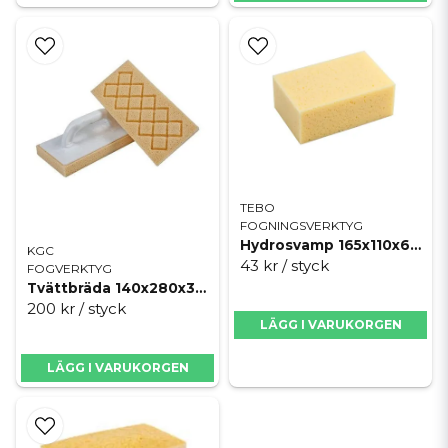
TEBO
FOGNINGSVERKTYG
Hydrosvamp 165x110x65mm
KGC
43 kr
/ styck
FOGVERKTYG
Tvättbräda 140x280x30mm diagonalfräst
200 kr
/ styck
LÄGG I VARUKORGEN
LÄGG I VARUKORGEN