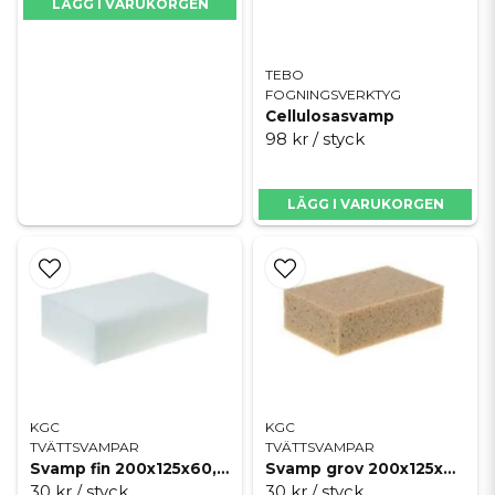
LÄGG I VARUKORGEN
TEBO
FOGNINGSVERKTYG
Cellulosasvamp
98 kr
/ styck
LÄGG I VARUKORGEN
KGC
KGC
TVÄTTSVAMPAR
TVÄTTSVAMPAR
Svamp fin 200x125x60, SILVERLINE
Svamp grov 200x125x60mm, SILVERLINE
30 kr
/ styck
30 kr
/ styck