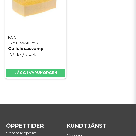
KGC
TVÄTTSVAMPAR
Cellulosasvamp
125 kr
/ styck
LÄGG I VARUKORGEN
ÖPPETTIDER
KUNDTJÄNST
Sommaröppet:
Om oss