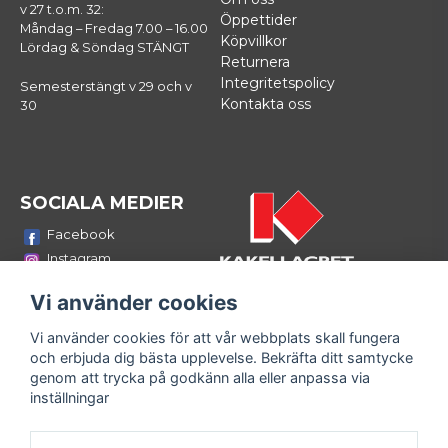
v 27 t.o.m. 32:
Öppettider
Måndag – Fredag 7.00 – 16.00
Köpvillkor
Lördag & Söndag STÄNGT
Returnera
Integritetspolicy
Semesterstängt v 29 och v
Kontakta oss
30
SOCIALA MEDIER
Facebook
Instagram
Youtube
Vi använder cookies
LinkedIn
Vi använder cookies för att vår webbplats skall fungera
Bli medlem i vårt nyhetsbrev
och erbjuda dig bästa upplevelse. Bekräfta ditt samtycke
email
genom att trycka på godkänn alla eller anpassa via
Mejladress
Skicka
inställningar
Fyll i din e-mailadress och ta del av våra nyheter och