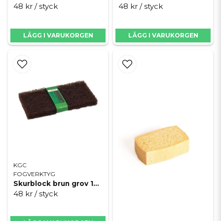
48 kr
/ styck
48 kr
/ styck
Hållbara och långvariga
tvättsvampar
LÄGG I VARUKORGEN
LÄGG I VARUKORGEN
När du investerar i tvättsvampar är hållbarheten en viktig faktor. Våra
tvättsvampar är designade för att hålla länge och bibehålla sin
funktionalitet även vid regelbundet användande. Tillverkade av
slitstarka material som tål både tuff användning och långvarig kontakt
med fukt och kemikalier, är de ett kostnadseffektivt val för ditt
projekt. Du kan vara säker på att våra svampar kommer att ge ett
konsekvent bra resultat under hela din arbetsperiod.
KGC
FOGVERKTYG
Skurblock brun grov 120x240x25
48 kr
/ styck