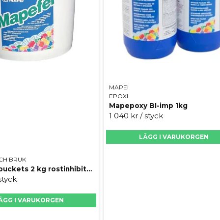
MAPEI
EPOXI
Mapepoxy BI-imp 1kg
1 040 kr
/ styck
LÄGG I VARUKORGEN
CH BRUK
Mapefer buckets 2 kg rostinhibitor före Redirep
 styck
ÄGG I VARUKORGEN