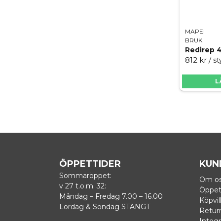
MAPEI
BRUK
Redirep 
812 kr
/ s
L
ÖPPETTIDER
KUN
Sommaröppet:
Om o
v 27 t.o.m. 32:
Öppet
Måndag – Fredag 7.00 – 16.00
Köpvil
Lördag & Söndag STÄNGT
Retur