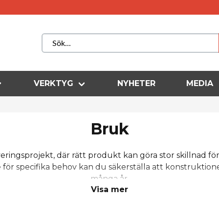
VERKTYG
NYHETER
MEDIA
Bruk
eringsprojekt, där rätt produkt kan göra stor skillnad f
för specifika behov kan du säkerställa att konstruktioner
många år.
Visa mer
murbruk, putsbruk, reparationsbruk och specialbruk frå
e lösningar som används av både yrkesproffs och hemmafi