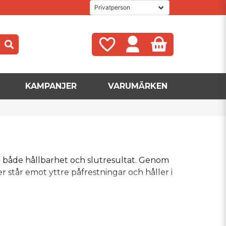
KAMPANJER
VARUMÄRKEN
ör både hållbarhet och slutresultat. Genom
 står emot yttre påfrestningar och håller i
n branschledande tillverkare som Mapei och
xare för att skapa stabila och långvariga