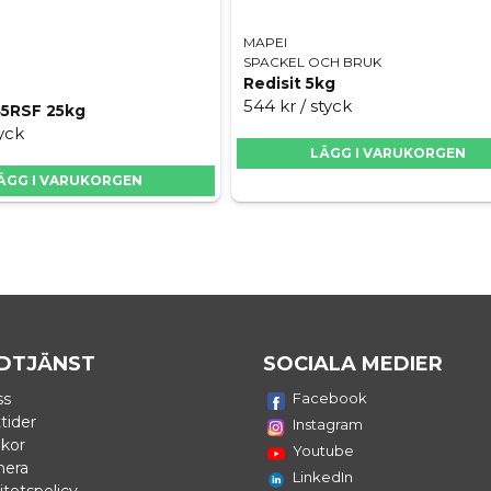
MAPEI
SPACKEL OCH BRUK
Redisit 5kg
544 kr
/ styck
45RSF 25kg
tyck
LÄGG I VARUKORGEN
ÄGG I VARUKORGEN
DTJÄNST
SOCIALA MEDIER
ss
Facebook
tider
Instagram
lkor
Youtube
nera
LinkedIn