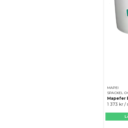
MAPEI
SPACKEL O
1 373 kr
/
L