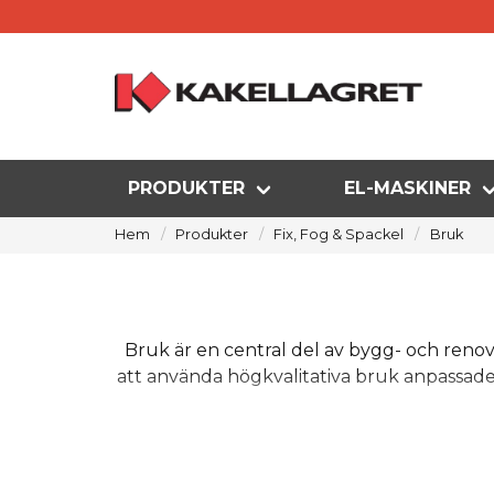
PRODUKTER
EL-MASKINER
Hem
Produkter
Fix, Fog & Spackel
Bruk
Bruk är en central del av bygg- och renov
att använda högkvalitativa bruk anpassade 
Hos Kakellagret finns ett brett utbud av 
PCI. Dessa tillverkare erbjuder beprövad