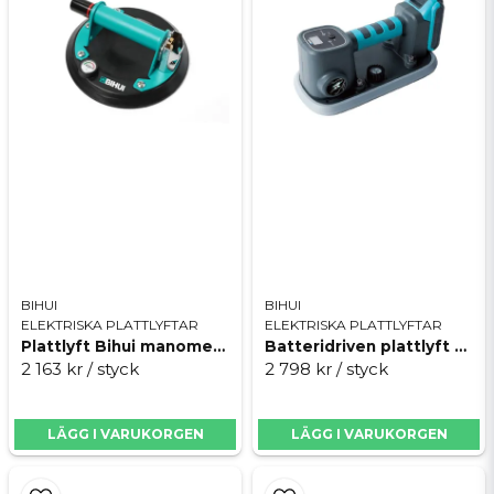
Skicka fråga
BIHUI
BIHUI
ELEKTRISKA PLATTLYFTAR
ELEKTRISKA PLATTLYFTAR
Plattlyft Bihui manometer LM40
Batteridriven plattlyft Bihui LFBSL
2 163 kr
/ styck
2 798 kr
/ styck
LÄGG I VARUKORGEN
LÄGG I VARUKORGEN