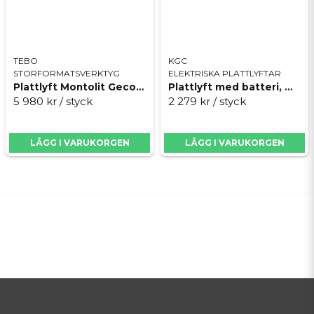
TEBO
KGC
STORFORMATSVERKTYG
ELEKTRISKA PLATTLYFTAR
Plattlyft Montolit Gecone
Plattlyft med batteri, Mechanic Powerfix Auto
5 980 kr
/ styck
2 279 kr
/ styck
LÄGG I VARUKORGEN
LÄGG I VARUKORGEN