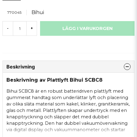
Bihui
770045
LÄGG I VARUKORGEN
-
+
Beskrivning
Beskrivning av Plattlyft Bihui SCBC8
Bihui SCBC8 är en robust batteridriven plattlyft med
gummerat handtag som underlättar lyft och placering
av olika släta material som kakel, klinker, granitkeramik,
glas och metall. Plattlyften skapar undertryck med en
knapptryckning och släpper det med dubbel
knapptryckning. Den har dubbel vakuumövervakning
via digital display och vakuummanometer och startar
automatiskt pumpen vid tryckförlust. Undertrycket