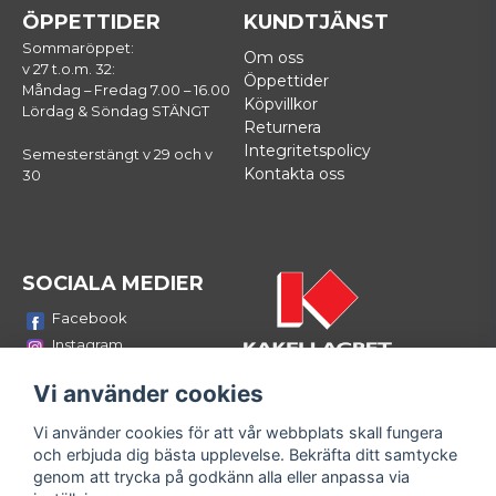
ÖPPETTIDER
KUNDTJÄNST
Sommaröppet:
Om oss
v 27 t.o.m. 32:
Öppettider
Måndag – Fredag 7.00 – 16.00
Köpvillkor
Lördag & Söndag STÄNGT
Returnera
Integritetspolicy
Semesterstängt v 29 och v
Kontakta oss
30
SOCIALA MEDIER
Facebook
Instagram
Youtube
Vi använder cookies
LinkedIn
Vi använder cookies för att vår webbplats skall fungera
Bli medlem i vårt nyhetsbrev
och erbjuda dig bästa upplevelse. Bekräfta ditt samtycke
email
genom att trycka på godkänn alla eller anpassa via
Mejladress
Skicka