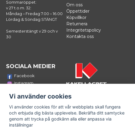
Sommaröppet:
Om oss
v 27 t.o.m. 32:
Öppettider
Måndag – Fredag 7.00 – 16.00
Köpvillkor
Lördag & Söndag STÄNGT
Returnera
Integritetspolicy
Semesterstängt v 29 och v
Kontakta oss
30
SOCIALA MEDIER
Facebook
Instagram
Youtube
Vi använder cookies
LinkedIn
Vi använder cookies för att vår webbplats skall fungera
Bli medlem i vårt nyhetsbrev
och erbjuda dig bästa upplevelse. Bekräfta ditt samtycke
email
genom att trycka på godkänn alla eller anpassa via
Mejladress
Skicka
inställningar
Fyll i din e-mailadress och ta del av våra nyheter och