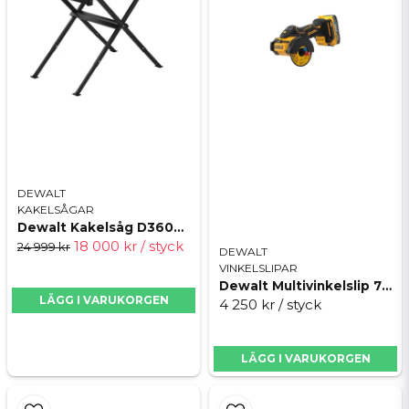
Grabo vakuumlyft med digital display och
säkerhetsfunktioner
Vattensåg D3600 med stort kapdjup och
skärlängd för stora material
Perfekt för bygg, renovering och
kakelinstallation
Spara pengar: köp 3 verktyg, betala för 2
Paketet innehåller:
DEWALT
KAKELSÅGAR
Dewalt Grabo 18V XR (utan batteri och
Dewalt Kakelsåg D36000
laddare)
18 000 kr
/ styck
24 999 kr
DEWALT
Dewalt Kakelsåg D3600
VINKELSLIPAR
Dewalt 18V XR Multivinkelslip med 2x
Dewalt Multivinkelslip 76mm ink 2 batterier.
LÄGG I VARUKORGEN
4 250 kr
/ styck
POWERSTACK-batterier och laddare i TSTAK
LÄGG I VARUKORGEN