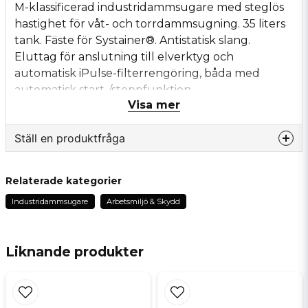
M-klassificerad industridammsugare med steglös
hastighet för våt- och torrdammsugning. 35 liters
tank. Fäste för Systainer®. Antistatisk slang.
Eluttag för anslutning till elverktyg och
automatisk iPulse-filterrengöring, båda med
automatisk start-/stoppfunktion.
Visa mer
Elektromagnetisk polyesterfilter med iPulse-
funktion som rengör filtret utan avbrott vid
Ställ en produktfråga
användning. Används med eller utan påse samt
med HEPA H13/H14 filter. Vattennivåsensor. Enkel
question
tömning av behållaren. Alarm vid svagt sug.
Fråga oss något om denna produkten...
Relaterade kategorier
Tillbehör som t.ex. dammsugarrör och
Industridammsugare
Arbetsmiljö & Skydd
munstycken köpes separat. Komplettera med PE-
påse FBPE 25/35 för arbete med M- klassat damm.
name
Namn
Liknande produkter
• Komplettera med PE-påse FBPE 25/35 för arbete
email
Mejladress
med M- klassat damm.