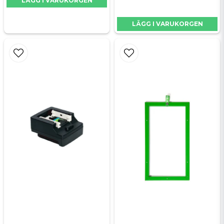
LÄGG I VARUKORGEN
rengör dammsugarens filter under användning
med elektromagnetiska impulser. Tekniken
LÄGG I VARUKORGEN
bygger på att skillnaden i luftflödet före och efter
filtret mäts. Vid en viss nivå kopplas automatiskt
det ena filtret ifrån och rengöringen startas
samtidigt som det pågående arbetet kan fortsätta
med bibehållen sugkraft. När det första filtret har
rengjorts leds luftflödet om så att även det andra
filtret rengörs.
• Automatisk rengöring
• Alltid samma höga luftflöde
• Inga avbrott i arbetet
• Förlängd livslängd på utrustningen