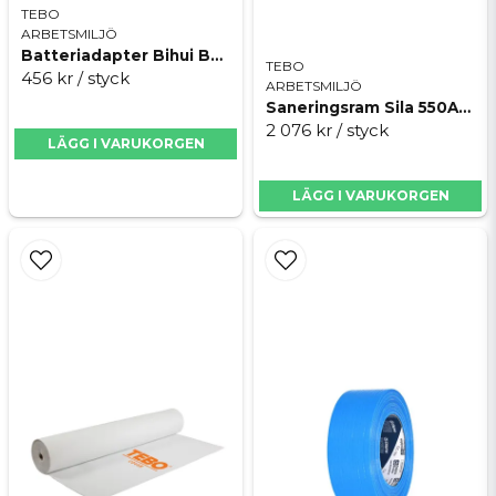
TEBO
ARBETSMILJÖ
Batteriadapter Bihui BPLT-ADP4
TEBO
456 kr
/ styck
ARBETSMILJÖ
Saneringsram Sila 550A25/700A30
2 076 kr
/ styck
LÄGG I VARUKORGEN
LÄGG I VARUKORGEN