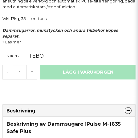
anslutning till elverktyg och automatisk iPulse-filterrengöring, båda
med automatisk start-/stoppfunktion
Vikt 17kg, 35 Liters tank
Dammsugarrör, munstycken och andra tillbehör köpes
separat.
Läs mer
TEBO
211638
LÄGG I VARUKORGEN
-
+
Beskrivning
Beskrivning av Dammsugare iPulse M-1635
Safe Plus