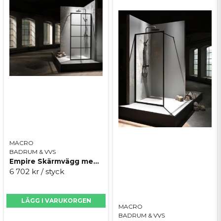
Skicka fråga
MACRO
BADRUM & VVS
Empire Skärmvägg med spröjs
6 702 kr
/ styck
LÄGG I VARUKORGEN
MACRO
BADRUM & VVS