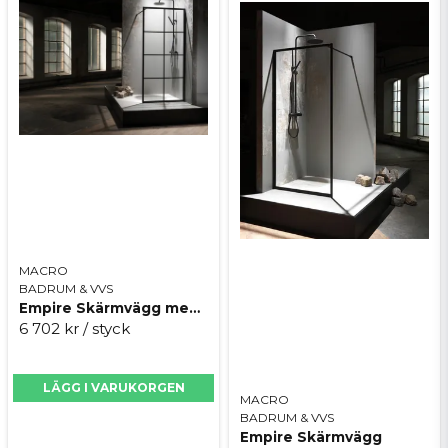
Skicka fråga
MACRO
BADRUM & VVS
Empire Skärmvägg med spröjs
6 702 kr
/ styck
LÄGG I VARUKORGEN
MACRO
BADRUM & VVS
Empire Skärmvägg