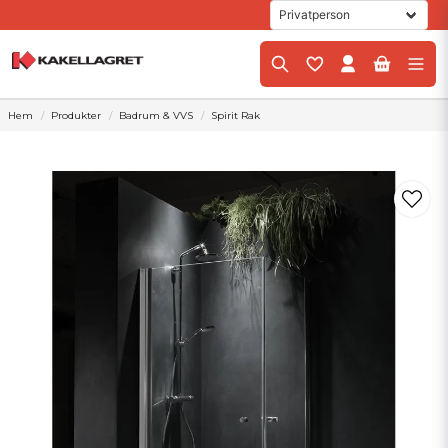
Hem
Produkter
Badrum & VVS
Spirit Rak