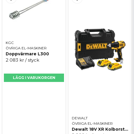
KGC
ÖVRIGA EL-MASKINER
Doppvärmare L300
2 083 kr
/ styck
LÄGG I VARUKORGEN
DEWALT
ÖVRIGA EL-MASKINER
Dewalt 18V XR Kolborstfri skruvdragare - 2 x 2AH