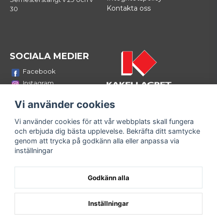
Kontakta oss
30
SOCIALA MEDIER
Facebook
Instagram
Youtube
Vi använder cookies
LinkedIn
Vi använder cookies för att vår webbplats skall fungera
Bli medlem i vårt nyhetsbrev
och erbjuda dig bästa upplevelse. Bekräfta ditt samtycke
email
genom att trycka på godkänn alla eller anpassa via
Mejladress
Skicka
inställningar
Fyll i din e-mailadress och ta del av våra nyheter och
erbjudanden!
Godkänn alla
Inställningar