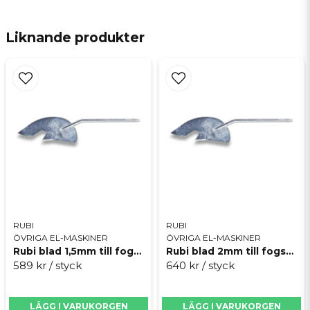
name
Namn
Liknande produkter
email
Mejladress
Ja, ni får publicera min fråga
RUBI
RUBI
ÖVRIGA EL-MASKINER
ÖVRIGA EL-MASKINER
Rubi blad 1,5mm till fogskrapa proffs
Rubi blad 2mm till fogskrapa proffs
589 kr
/ styck
640 kr
/ styck
Skicka fråga
LÄGG I VARUKORGEN
LÄGG I VARUKORGEN