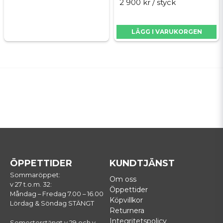
2 900 kr
/ styck
LÄGG I VARUKORGEN
ÖPPETTIDER
KUNDTJÄNST
Sommaröppet:
Om oss
v 27 t.o.m. 32:
Öppettider
Måndag – Fredag 7.00 – 16.00
Köpvillkor
Lördag & Söndag STÄNGT
Returnera
Integritetspolicy
Semesterstängt v 29 och v