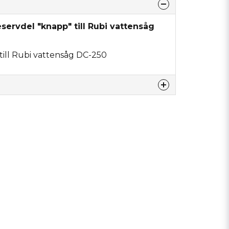
servdel "knapp" till Rubi vattensåg
till Rubi vattensåg DC-250
nna produkten...
email
Mejladress
min fråga