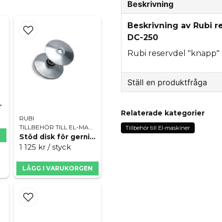
Beskrivning
Beskrivning av Rubi re
DC-250
Rubi reservdel "knapp" 
Ställ en produktfråga
INER
ll dc250
question
Fråga oss något om de
Relaterade kategorier
RUBI
TILLBEHÖR TILL EL-MASKINER
Tillbehör till El-maskiner
N
Stöd disk för gerning till Rubi x-pert 250
1 125 kr
/ styck
name
Namn
LÄGG I VARUKORGEN
Ja, ni får publicera 