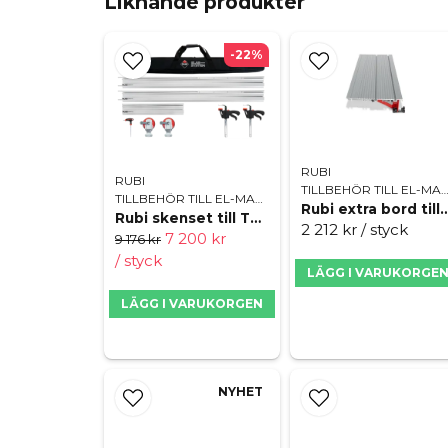
Liknande produkter
-22%
RUBI
RUBI
TILLBEHÖR TILL EL-MASK
TILLBEHÖR TILL EL-MASKINER
Rubi extra bord ti
Rubi skenset till TC-125 G2
2 212 kr
/ styck
7 200 kr
9 176 kr
/ styck
LÄGG I VARUKORGE
LÄGG I VARUKORGEN
NYHET