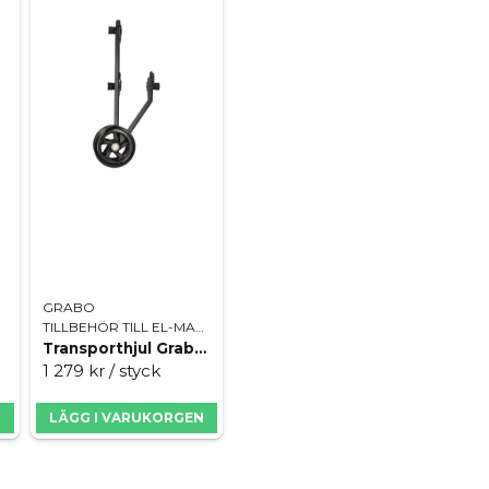
GRABO
INER
TILLBEHÖR TILL EL-MASKINER
Transporthjul Grabo Roller
1 279 kr
/ styck
N
LÄGG I VARUKORGEN