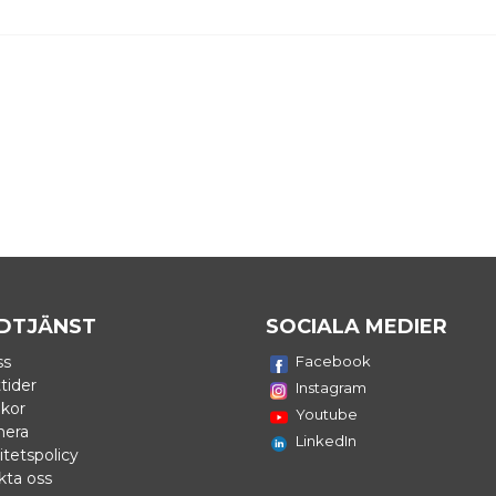
DTJÄNST
SOCIALA MEDIER
ss
Facebook
tider
Instagram
lkor
Youtube
nera
LinkedIn
itetspolicy
kta oss