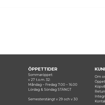
ÖPPETTIDER
KUN
Sommaröppet:
Om o
v 27 t.o.m. 32:
Öppet
Måndag – Fredag 7.00 – 16.00
Köpvil
Lördag & Söndag STÄNGT
Retur
Integr
Semesterstängt v 29 och v 30
Konta