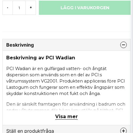
LÄGG I VARUKORGEN
-
+
Beskrivning
Beskrivning av PCI Wadian
PCI Wadian är en gulfärgad vatten- och ångtät
dispersion som används som en del av PCI:s
våtrumssystem VG2001. Produkten appliceras före PCI
Lastogum och fungerar som en effektiv ångspärr som
skyddar konstruktionen mot fukt och ånga.
Den är särskilt framtagen för användning i badrum och
andra våtutrymmen där höga krav ställs på täthet. PCI
Visa mer
Wadian kan appliceras på underlag som betong och
puts samt på skivmaterial i våtzon 2. Produkten bidrar
till ett säkert och hållbart tätskiktssystem i
Ställ en produktfråga