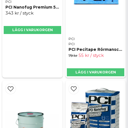
PCI
Typ ångspärr och fuktspärr
PCI Nanofug Premium 5kg
343 kr
/ styck
System PCI VG2001
Skicka fråga
Underlag betong puts och skivmaterial
LÄGG I VARUKORGEN
Användningsområde inomhus
PCI
Emission GEV EMICODE EC1 PLUS
PCI
PCI Pecitape Rörmanschetter
55 kr
/ styck
79 kr
LÄGG I VARUKORGEN