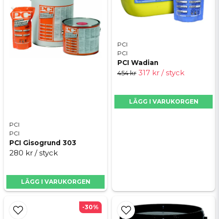
PCI
PCI
PCI Wadian
317 kr
/ styck
454 kr
LÄGG I VARUKORGEN
PCI
PCI
PCI Gisogrund 303
280 kr
/ styck
LÄGG I VARUKORGEN
-30%