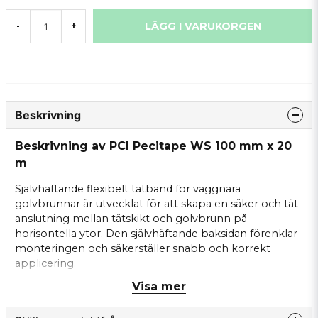
LÄGG I VARUKORGEN
-
+
Beskrivning
Beskrivning av PCI Pecitape WS 100 mm x 20
m
Självhäftande flexibelt tätband för väggnära
golvbrunnar är utvecklat för att skapa en säker och tät
anslutning mellan tätskikt och golvbrunn på
horisontella ytor. Den självhäftande baksidan förenklar
monteringen och säkerställer snabb och korrekt
applicering.
Visa mer
Bandet är flexibelt och vattentätt vilket gör det
anpassat för kritiska övergångar i våtrum där rörelser