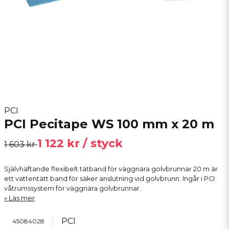
PCI
PCI Pecitape WS 100 mm x 20 m
1 122 kr
/ styck
1 603 kr
Självhäftande flexibelt tätband för väggnära golvbrunnar 20 m är
ett vattentätt band för säker anslutning vid golvbrunn. Ingår i PCI
våtrumssystem för väggnära golvbrunnar.
Läs mer
PCI
45084028