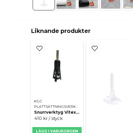
Liknande produkter
KGC
PLATTSÄTTNINGSVERKTYG
Snurrverktyg Vitexpress
410 kr
/ styck
LÄGG I VARUKORGEN