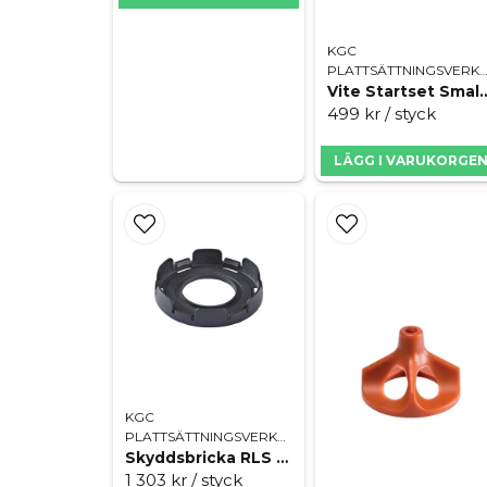
KGC
PLATTSÄTTNINGSVERK
Vite Startset S
499 kr
/ styck
LÄGG I VARUKORGE
KGC
PLATTSÄTTNINGSVERKTYG
Skyddsbricka RLS Vite 100st
1 303 kr
/ styck