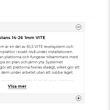
istans 14-26 1mm VITE
mm är en del av RLS VITE levelsystem och
erplattor i exakt nivå under installationen.
lan plattorna och fungerar tillsammans med
 skapa en plan och jämn yta. Systemet
r att plattorna fixeras stadigt, vilket gör att
dem under arbetet utan att rubba läget.
 med tjocklek från 14 till 26 mm. Vid fogar
Visa mer
ser kombineras med kryss eller läggas utan
l. När installationen är klar tas distanserna
idled, och skruvhattar kan återanvändas flera