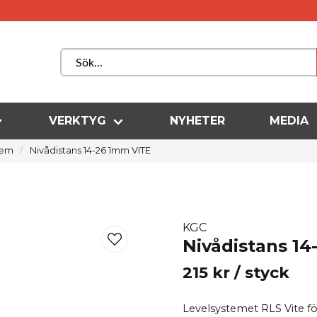
VERKTYG
NYHETER
MEDIA
tem
Nivådistans 14-26 1mm VITE
KGC
Nivådistans 1
215 kr
/ styck
Levelsystemet RLS Vite fö