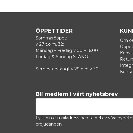
ÖPPETTIDER
KUN
Sommaröppet:
Om o
v 27 t.o.m. 32:
Öppet
Måndag – Fredag 7.00 – 16.00
Köpvil
Lördag & Söndag STÄNGT
Retur
Integr
Semesterstängt v 29 och v 30
Konta
Bli medlem i vårt nyhetsbrev
email
Mejladress
Fyll i din e-mailadress och ta del av våra nyhete
erbjudanden!