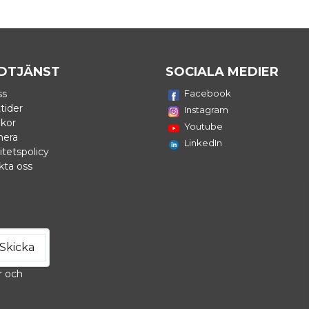
DTJÄNST
SOCIALA MEDIER
ss
Facebook
tider
Instagram
lkor
Youtube
nera
LinkedIn
itetspolicy
kta oss
Skicka
r och