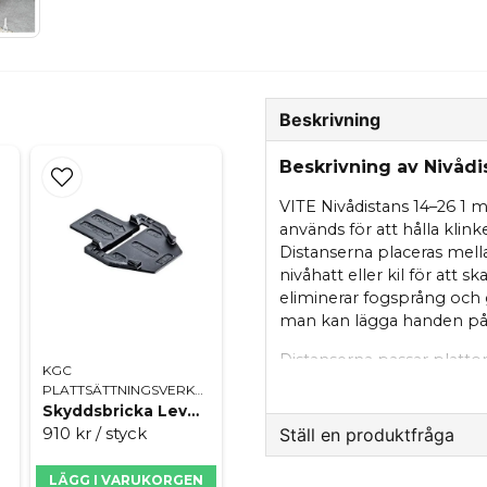
Beskrivning
Beskrivning av Nivåd
VITE Nivådistans 14–26 1 
används för att hålla klink
Distanserna placeras mel
nivåhatt eller kil för att
eliminerar fogsprång och gö
man kan lägga handen på 
Distanserna passar plattor
KGC
större än 1 mm kan distan
PLATTSÄTTNINGSVERKTYG
distans och justeras med ki
Skyddsbricka Level 250
bort genom att slås av i s
910 kr
/ styck
Ställ en produktfråga
gånger.
LÄGG I VARUKORGEN
question