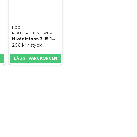
KGC
PLATTSÄTTNINGSVERKTYG
TYG
Nivådistans 3-15 1mm VITE
206 kr
/ styck
LÄGG I VARUKORGEN
N