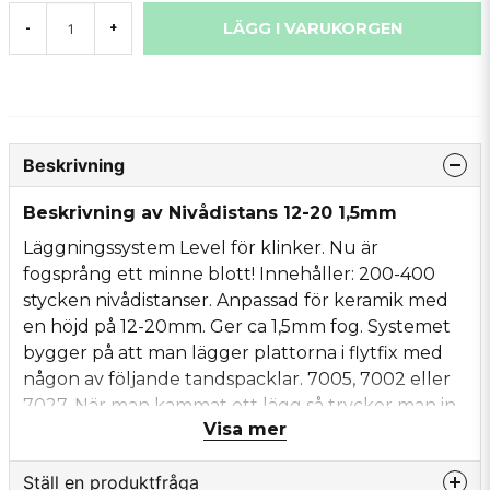
LÄGG I VARUKORGEN
-
+
Beskrivning
Beskrivning av Nivådistans 12-20 1,5mm
Läggningssystem Level för klinker. Nu är
fogsprång ett minne blott! Innehåller: 200-400
stycken nivådistanser. Anpassad för keramik med
en höjd på 12-20mm. Ger ca 1,5mm fog. Systemet
bygger på att man lägger plattorna i flytfix med
någon av följande tandspacklar. 7005, 7002 eller
7027. När man kammat ett lägg så trycker man in
Visa mer
foten på distansen under plattorna. Nivådistansen
fungerar som distans mellan plattorna om man vill
Ställ en produktfråga
ha 1,5 mm fog, vill man ha större fogar använder