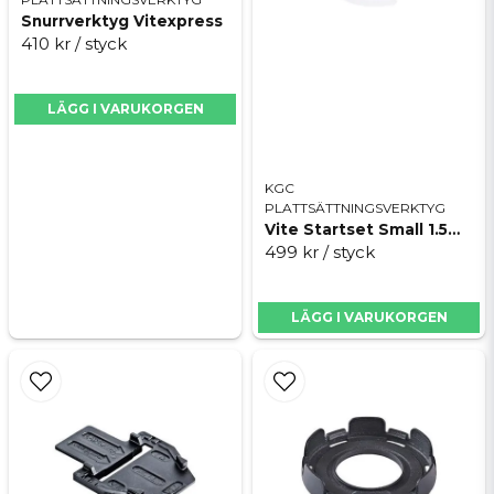
Snurrverktyg Vitexpress
410 kr
/ styck
Skicka fråga
LÄGG I VARUKORGEN
KGC
PLATTSÄTTNINGSVERKTYG
Vite Startset Small 1.5mm
499 kr
/ styck
LÄGG I VARUKORGEN