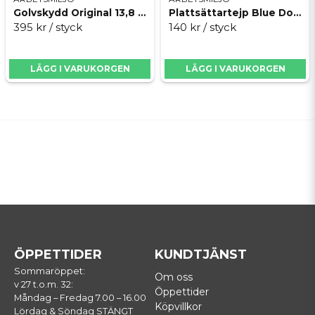
Golvskydd Original 13,8 m
Plattsättartejp Blue Dolphin TT
395 kr
/ styck
140 kr
/ styck
LÄGG I VARUKORGEN
LÄGG I VARUKORGEN
ÖPPETTIDER
KUNDTJÄNST
Sommaröppet:
Om oss
v 27 t.o.m. 32:
Öppettider
Måndag – Fredag 7.00 – 16.00
Köpvillkor
Lördag & Söndag STÄNGT