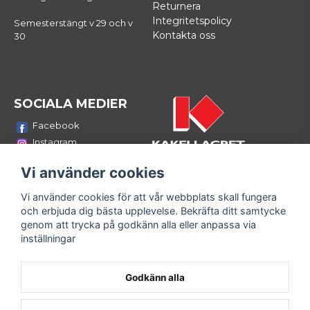
Returnera
Integritetspolicy
Semesterstängt v 29 och v
Kontakta oss
30
SOCIALA MEDIER
Facebook
Instagram
Youtube
Vi använder cookies
LinkedIn
Vi använder cookies för att vår webbplats skall fungera
Bli medlem i vårt nyhetsbrev
och erbjuda dig bästa upplevelse. Bekräfta ditt samtycke
email
genom att trycka på godkänn alla eller anpassa via
Mejladress
Skicka
inställningar
Fyll i din e-mailadress och ta del av våra nyheter och
erbjudanden!
Godkänn alla