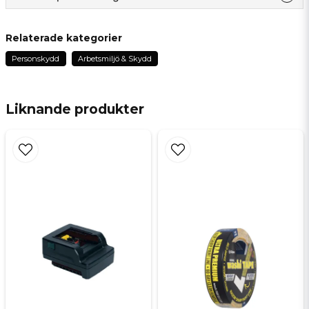
question
Fråga oss något om denna produkten...
Relaterade kategorier
Personskydd
Arbetsmiljö & Skydd
name
Namn
Liknande produkter
email
Mejladress
Ja, ni får publicera min fråga