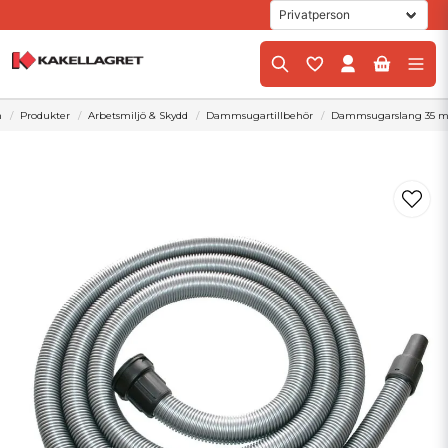
m
Produkter
Arbetsmiljö & Skydd
Dammsugartillbehör
Dammsugarslang 35 m