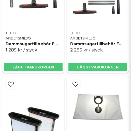
Ja, ni får publicera min fråga
TEBO
TEBO
ARBETSMILJÖ
ARBETSMILJÖ
Dammsugartillbehör EW standard
Dammsugartillbehör EWS standard
1 285 kr
/ styck
2 285 kr
/ styck
Skicka fråga
LÄGG I VARUKORGEN
LÄGG I VARUKORGEN