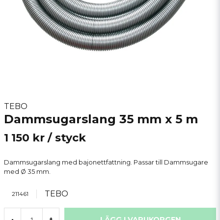
TEBO
Dammsugarslang 35 mm x 5 m
1 150 kr
/ styck
Dammsugarslang med bajonettfattning. Passar till Dammsugare
med Ø 35 mm.
TEBO
211461
LÄGG I VARUKORGEN
-
+