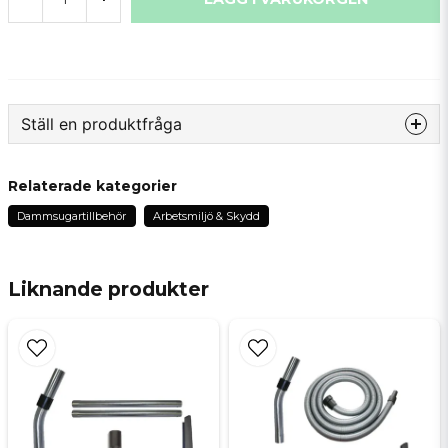
Ställ en produktfråga
question
Fråga oss något om denna produkten...
Relaterade kategorier
Dammsugartillbehör
Arbetsmiljö & Skydd
name
Namn
Liknande produkter
email
Mejladress