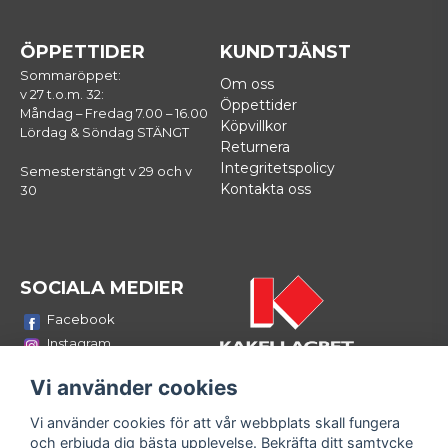
ÖPPETTIDER
KUNDTJÄNST
Sommaröppet:
Om oss
v 27 t.o.m. 32:
Öppettider
Måndag – Fredag 7.00 – 16.00
Köpvillkor
Lördag & Söndag STÄNGT
Returnera
Integritetspolicy
Semesterstängt v 29 och v
Kontakta oss
30
SOCIALA MEDIER
Facebook
Instagram
Youtube
Vi använder cookies
LinkedIn
Vi använder cookies för att vår webbplats skall fungera
Bli medlem i vårt nyhetsbrev
och erbjuda dig bästa upplevelse. Bekräfta ditt samtycke