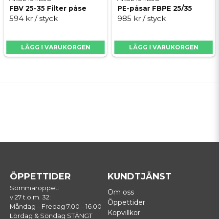
FBV 25-35 Filter påse
PE-påsar FBPE 25/35
594 kr
/ styck
985 kr
/ styck
LÄGG I VARUKORGEN
LÄGG I VARUKORGEN
ÖPPETTIDER
KUNDTJÄNST
Sommaröppet:
Om oss
v 27 t.o.m. 32:
Öppettider
Måndag – Fredag 7.00 – 16.00
Köpvillkor
Lördag & Söndag STÄNGT