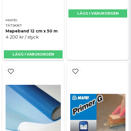
Bredd: 100 mm (10 cm)
LÄGG I VARUKORGEN
Egenskap: Självhäftande
MAPEI
Skicka fråga
TÄTSKIKT
Mapeband 12 cm x 50 m
4 200 kr
/ styck
LÄGG I VARUKORGEN