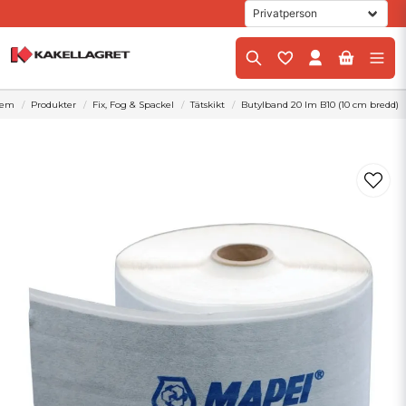
em
Produkter
Fix, Fog & Spackel
Tätskikt
Butylband 20 lm B10 (10 cm bredd)