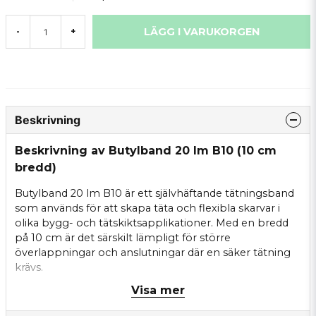
LÄGG I VARUKORGEN
-
+
Beskrivning
Beskrivning av Butylband 20 lm B10 (10 cm
bredd)
Butylband 20 lm B10 är ett självhäftande tätningsband
som används för att skapa täta och flexibla skarvar i
olika bygg- och tätskiktsapplikationer. Med en bredd
på 10 cm är det särskilt lämpligt för större
överlappningar och anslutningar där en säker tätning
krävs.
Visa mer
Bandet är tillverkat av butyl, vilket ger god vidhäftning
mot många olika underlag samt hög flexibilitet över