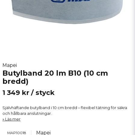
Mapei
Butylband 20 lm B10 (10 cm
bredd)
1 349 kr
/ styck
Självhäftande butylband i 10 cm bredd – flexibel tätning för säkra
och hållbara anslutningar.
Läs mer
Mapei
MAP10018