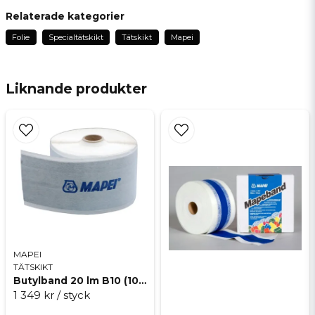
question
Fråga oss något om denna produkten...
Relaterade kategorier
Folie
Specialtätskikt
Tätskikt
Mapei
name
Namn
Liknande produkter
email
Mejladress
Ja, ni får publicera min fråga
MAPEI
TÄTSKIKT
Butylband 20 lm B10 (10 cm bredd)
1 349 kr
/ styck