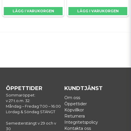
LÄGG I VARUKORGEN
LÄGG I VARUKORGEN
ÖPPETTIDER
KUNDTJÄNST
Sommaröppet:
Om oss
v 27 t.o.m. 32:
Öppettider
Måndag – Fredag 7.00 – 16.00
Köpvillkor
Lördag & Söndag STÄNGT
Returnera
Integritetspolicy
Semesterstängt v 29 och v
Kontakta oss
30