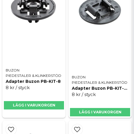
• Snabb och enkel installation
• Förenklar vid dränering och kabeldragning
• Kan installeras på befintlig marksten
Buzons piedestaler ger en hållbar installation och
Skicka fråga
är 100% återvinningsbara.
Beräkna åtgången av piedestaler med
Buzon
Calculator »
BUZON
PIEDESTALER & KLINKERSTÖD
BUZON
Adapter Buzon PB-KIT-8
PIEDESTALER & KLINKERSTÖD
8 kr
/ styck
Adapter Buzon PB-KIT-8-0-S18
8 kr
/ styck
LÄGG I VARUKORGEN
LÄGG I VARUKORGEN