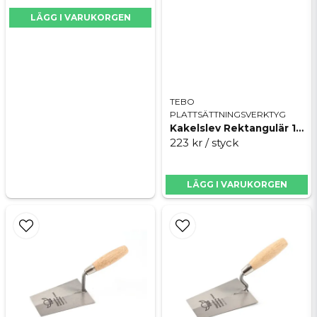
Handtag
115 mm
LÄGG I VARUKORGEN
Skicka fråga
Längd (mm)
170 mm
TEBO
PLATTSÄTTNINGSVERKTYG
Kakelslev Rektangulär 160 mm
223 kr
/ styck
LÄGG I VARUKORGEN