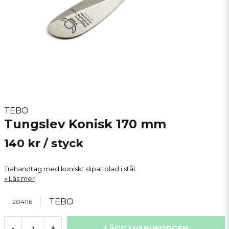
TEBO
Tungslev Konisk 170 mm
140 kr
/ styck
Trähandtag med koniskt slipat blad i stål.
Läs mer
TEBO
204116
LÄGG I VARUKORGEN
-
+