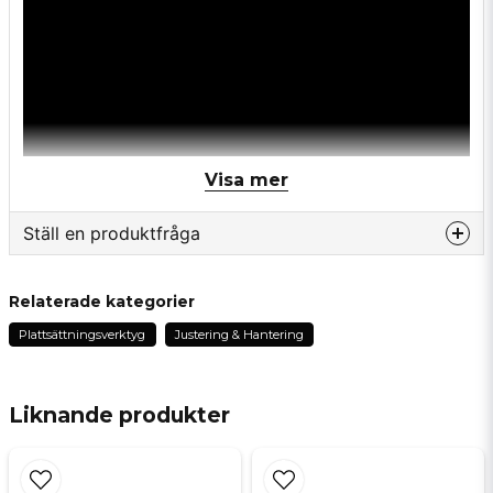
Visa mer
Ställ en produktfråga
question
Fråga oss något om denna produkten...
Relaterade kategorier
Plattsättningsverktyg
Justering & Hantering
name
Namn
Liknande produkter
email