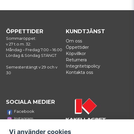
ÖPPETTIDER
KUNDTJÄNST
Sommaröppet:
Om oss
v 27 t.o.m. 32:
Öppettider
Måndag – Fredag 7.00 – 16.00
Köpvillkor
Lördag & Söndag STÄNGT
Returnera
Integritetspolicy
Semesterstängt v 29 och v
Kontakta oss
30
SOCIALA MEDIER
Facebook
Instagram
Youtube
Vi använder cookies
LinkedIn