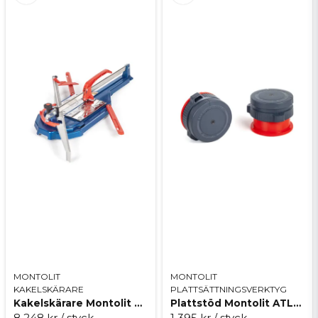
Mejladress
Ja, ni får publicera min fråga
Skicka fråga
MONTOLIT
MONTOLIT
KAKELSKÄRARE
PLATTSÄTTNINGSVERKTYG
Kakelskärare Montolit MP 81P5 Italica
Plattstöd Montolit ATLAS
8 248 kr
/ styck
1 395 kr
/ styck