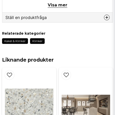
Visa mer
Ställ en produktfråga
30x60 / 60x60
question
Fråga oss något om denna produkten...
Relaterade kategorier
Rectified /kantskuren
Kakel & Klinker
Klinker
name
Namn
Liknande produkter
email
Mejladress
Ja, ni får publicera min fråga