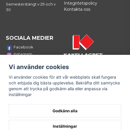
Integritetspolicy
Semesterstängt v 29 och v
Kontakta oss
30
SOCIALA MEDIER
Facebook
Instagram
Youtube
Vi använder cookies
LinkedIn
Vi använder cookies för att vår webbplats skall fungera
Bli medlem i vårt nyhetsbrev
och erbjuda dig bästa upplevelse. Bekräfta ditt samtycke
email
genom att trycka på godkänn alla eller anpassa via
Mejladress
Skicka
inställningar
Fyll i din e-mailadress och ta del av våra nyheter och
erbjudanden!
Godkänn alla
Inställningar