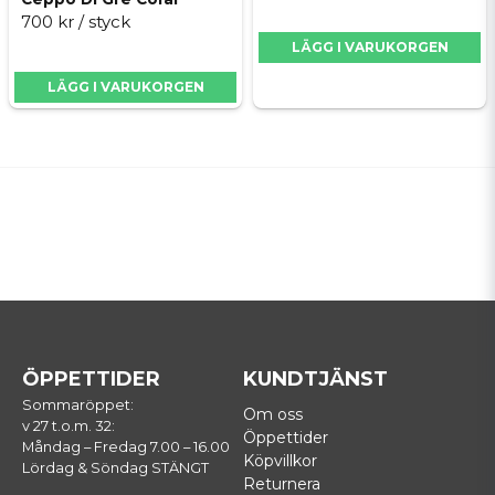
700 kr
/ styck
LÄGG I VARUKORGEN
LÄGG I VARUKORGEN
ÖPPETTIDER
KUNDTJÄNST
Sommaröppet:
Om oss
v 27 t.o.m. 32:
Öppettider
Måndag – Fredag 7.00 – 16.00
Köpvillkor
Lördag & Söndag STÄNGT
Returnera