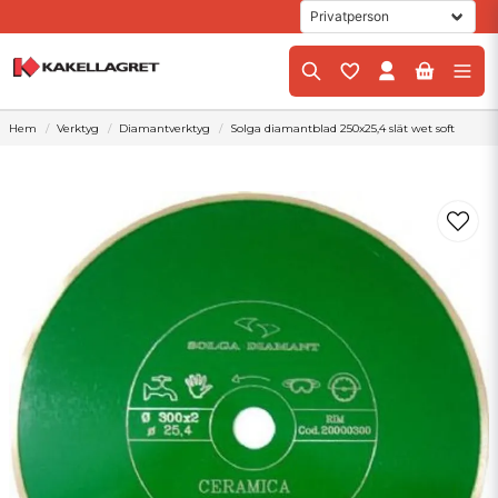
Hem
Verktyg
Diamantverktyg
Solga diamantblad 250x25,4 slät wet soft