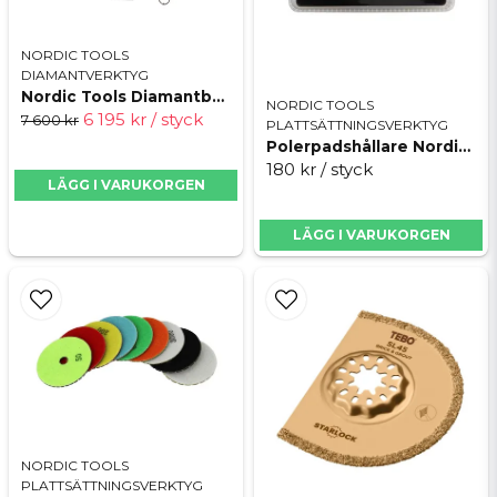
NORDIC TOOLS
DIAMANTVERKTYG
Skicka fråga
Nordic Tools Diamantborrset 12 delar
NORDIC TOOLS
6 195 kr
/ styck
7 600 kr
PLATTSÄTTNINGSVERKTYG
Polerpadshållare Nordic Tools
180 kr
/ styck
LÄGG I VARUKORGEN
LÄGG I VARUKORGEN
NORDIC TOOLS
PLATTSÄTTNINGSVERKTYG