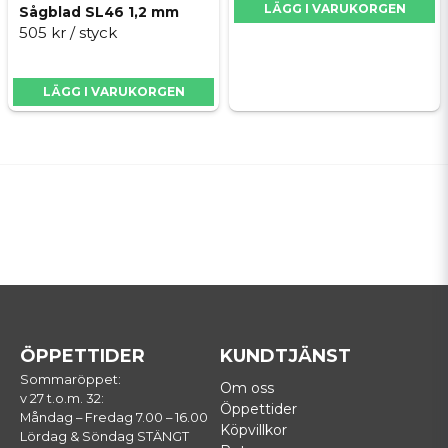
LÄGG I VARUKORGEN
Sågblad SL46 1,2 mm
505 kr
/ styck
LÄGG I VARUKORGEN
ÖPPETTIDER
KUNDTJÄNST
Sommaröppet:
Om oss
v 27 t.o.m. 32:
Öppettider
Måndag – Fredag 7.00 – 16.00
Köpvillkor
Lördag & Söndag STÄNGT