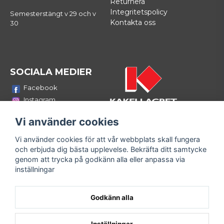
Returnera
Integritetspolicy
Semesterstängt v 29 och v
Kontakta oss
30
SOCIALA MEDIER
Facebook
Instagram
Youtube
Vi använder cookies
LinkedIn
Vi använder cookies för att vår webbplats skall fungera
Bli medlem i vårt nyhetsbrev
och erbjuda dig bästa upplevelse. Bekräfta ditt samtycke
email
genom att trycka på godkänn alla eller anpassa via
Mejladress
Skicka
inställningar
Fyll i din e-mailadress och ta del av våra nyheter och
erbjudanden!
Godkänn alla