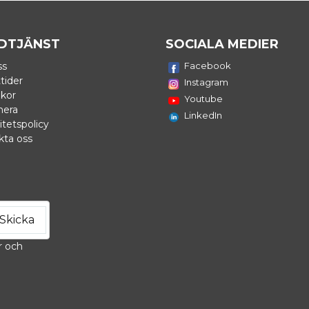
DTJÄNST
SOCIALA MEDIER
ss
Facebook
tider
Instagram
lkor
Youtube
nera
LinkedIn
itetspolicy
Färg
kta oss
Typ
Yta
Golv/Vägg
Skicka
Vikt
r och
Leveranstid
Frostsäker