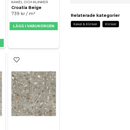
Fråga oss något om de
KAKEL OCH KLINKER
Croatia Beige
sembra-by-jorge
739 kr
/ m²
Relaterade kategorier
12.31 MB
Kakel & Klinker
Klinker
LÄGG I VARUKORGEN
name
Namn
N
Ja, ni får publicera 