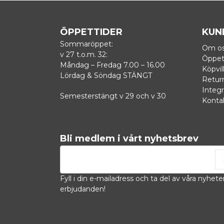
ÖPPETTIDER
KUN
Sommaröppet:
Om o
v 27 t.o.m. 32:
Öppet
Måndag – Fredag 7.00 – 16.00
Köpvil
Lördag & Söndag STÄNGT
Retur
Integr
Semesterstängt v 29 och v 30
Konta
Bli medlem i vårt nyhetsbrev
email
Mejladress
Fyll i din e-mailadress och ta del av våra nyhete
erbjudanden!