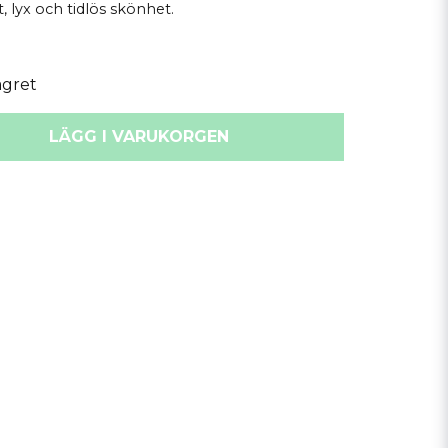
 lyx och tidlös skönhet.
agret
LÄGG I VARUKORGEN