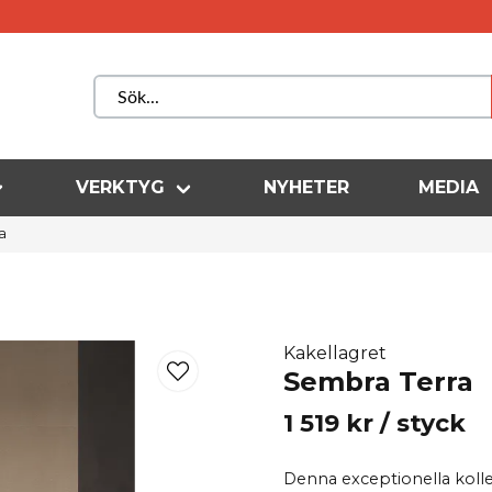
VERKTYG
NYHETER
MEDIA
a
Kakellagret
Sembra Terra
1 519 kr
/ styck
Denna exceptionella kollek