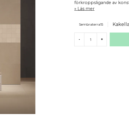
förkroppsligande av konst,
Läs mer
Kakell
Sembraterra15
-
+