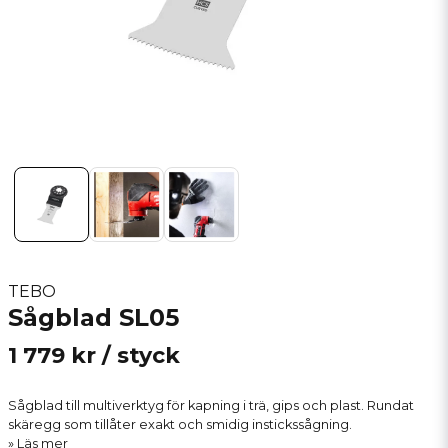
TEBO
Sågblad SL05
1 779 kr
/ styck
Sågblad till multiverktyg för kapning i trä, gips och plast. Rundat
skäregg som tillåter exakt och smidig instickssågning.
Läs mer