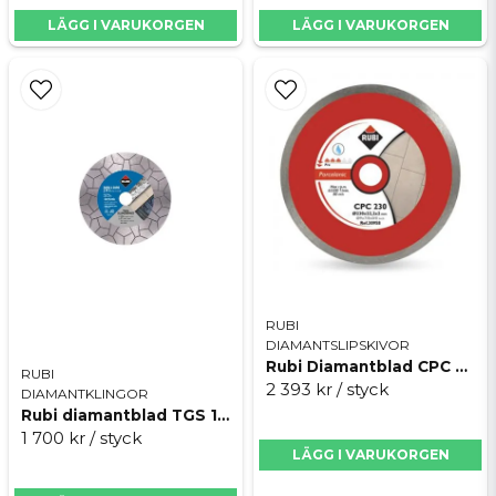
LÄGG I VARUKORGEN
LÄGG I VARUKORGEN
RUBI
DIAMANTSLIPSKIVOR
Rubi Diamantblad CPC Pro 250x25,4x2mm slät
RUBI
2 393 kr
/ styck
DIAMANTKLINGOR
Rubi diamantblad TGS 125x22,5 superpro
1 700 kr
/ styck
LÄGG I VARUKORGEN