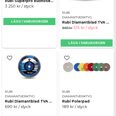
Rubi Superpro bullnose rund
artnr:;22811
3 250 kr
/ styck
RUBI
DIAMANTVERKTYG
ean: 8413797529388
LÄGG I VARUKORGEN
Rubi Diamantblad TVA Superpro 125x22,2mm turbo
515 kr
/ styck
865 kr
Skicka fråga
LÄGG I VARUKORGEN
RUBI
RUBI
DIAMANTVERKTYG
DIAMANTVERKTYG
Rubi Diamantblad TVA Superpro 115x22,2mm turbo
Rubi Polerpad
690 kr
/ styck
189 kr
/ styck