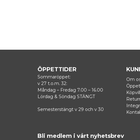
ÖPPETTIDER
KUN
Sommaröppet:
Om o
v 27 t.o.m. 32:
Öppet
Måndag – Fredag 7.00 – 16.00
Köpvil
Lördag & Söndag STÄNGT
Retur
Integr
Semesterstängt v 29 och v 30
Konta
Bli medlem i vårt nyhetsbrev