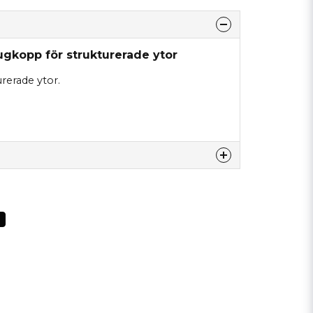
ugkopp för strukturerade ytor
rerade ytor.
nna produkten...
email
Mejladress