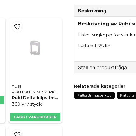
Beskrivning
Beskrivning av Rubi s
Enkel sugkopp för struktu
Lyftkraft: 25 kg
Ställ en produktfråga
question
Fråga oss något om de
Relaterade kategorier
RUBI
PLATTSÄTTNINGSVERKTYG
Plattsättningsverktyg
Plattlyftar
Rubi Delta klips 1mm 3-12mm
N
360 kr
/ styck
name
Namn
LÄGG I VARUKORGEN