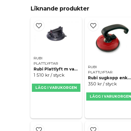
Liknande produkter
RUBI
PLATTLYFTAR
RUBI
Rubi Plattlyft m vakumpump
PLATTLYFTAR
1 510 kr
/ styck
Rubi sugkopp enkel 40kg
350 kr
/ styck
LÄGG I VARUKORGEN
LÄGG I VARUKORGE