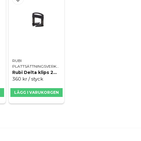
Ja, ni får publicera 
RUBI
TYG
PLATTSÄTTNINGSVERKTYG
Rubi Delta klips 2mm 3-12mm
360 kr
/ styck
N
LÄGG I VARUKORGEN