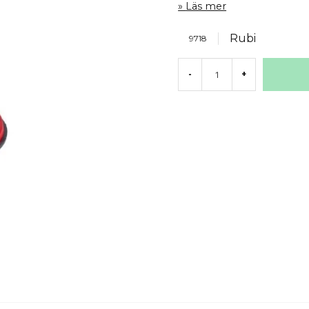
Läs mer
Rubi
9718
-
+