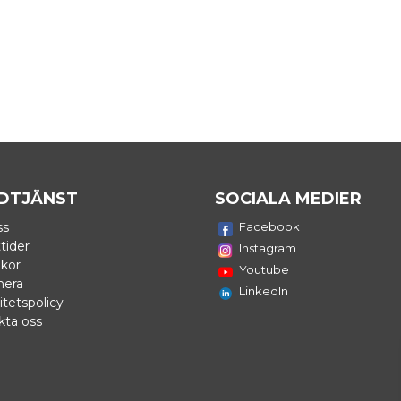
DTJÄNST
SOCIALA MEDIER
ss
Facebook
tider
Instagram
lkor
Youtube
nera
LinkedIn
itetspolicy
kta oss