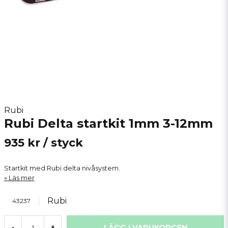
Rubi
Rubi Delta startkit 1mm 3-12mm
935 kr
/ styck
Startkit med Rubi delta nivåsystem.
Läs mer
Rubi
43237
LÄGG I VARUKORGEN
-
+