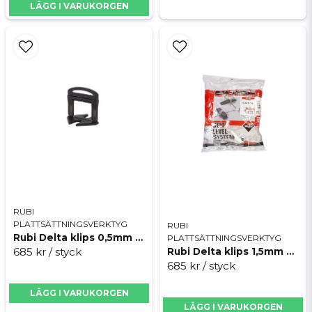
snabbt, enkelt och intuitivt. När installationen är
LÄGG I VARUKORGEN
klar avlägsnas remsorna genom stötar (spark eller
Skicka fråga
hammare) och slår alltid på remsorna i fogens
riktning.
RUBI
PLATTSÄTTNINGSVERKTYG
RUBI
Rubi Delta klips 0,5mm 3-12mm
PLATTSÄTTNINGSVERKTYG
685 kr
/ styck
Rubi Delta klips 1,5mm 3-12mm
685 kr
/ styck
LÄGG I VARUKORGEN
LÄGG I VARUKORGEN