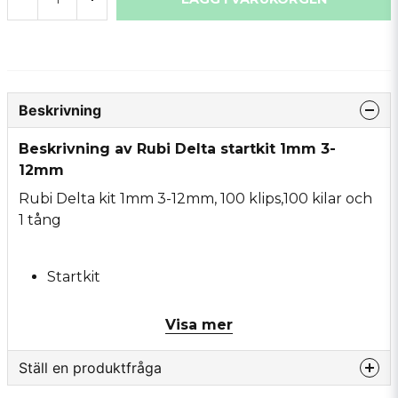
Beskrivning
Beskrivning av Rubi Delta startkit 1mm 3-
12mm
Rubi Delta kit 1mm 3-12mm, 100 klips,100 kilar och
1 tång
Startkit
Visa mer
Huvudfunktionen för RUBI DELTA -nivån är att
Ställ en produktfråga
undvika fogsprång under installationsprocessen,
både på golv och väggar.