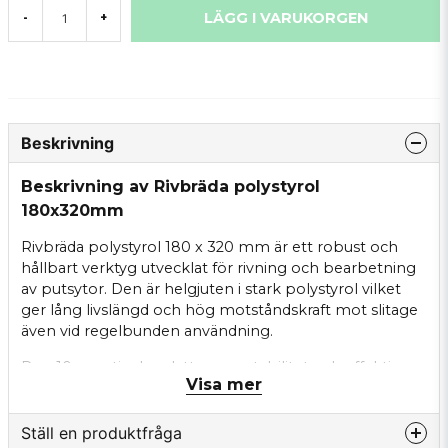
LÄGG I VARUKORGEN
-
+
Beskrivning
Beskrivning av Rivbräda polystyrol
180x320mm
Rivbräda polystyrol 180 x 320 mm är ett robust och
hållbart verktyg utvecklat för rivning och bearbetning
av putsytor. Den är helgjuten i stark polystyrol vilket
ger lång livslängd och hög motståndskraft mot slitage
även vid regelbunden användning.
Den 10 mm tjocka plattan ger stabilitet och effektiv
Visa mer
rivverkan, vilket gör verktyget särskilt lämpat för jämn
bearbetning av större ytor. Den generösa storleken
180 x 320 mm bidrar till ett effektivt arbetsflöde och ett
Ställ en produktfråga