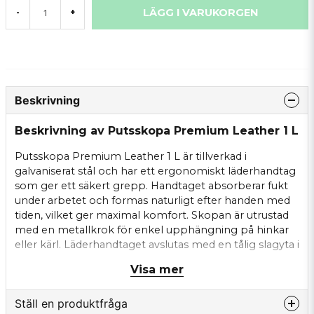
LÄGG I VARUKORGEN
-
+
Beskrivning
Beskrivning av Putsskopa Premium Leather 1 L
Putsskopa Premium Leather 1 L är tillverkad i
galvaniserat stål och har ett ergonomiskt läderhandtag
som ger ett säkert grepp. Handtaget absorberar fukt
under arbetet och formas naturligt efter handen med
tiden, vilket ger maximal komfort. Skopan är utrustad
med en metallkrok för enkel upphängning på hinkar
eller kärl. Läderhandtaget avslutas med en tålig slagyta i
metall för extra hållbarhet.
Visa mer
Specifikationer:
Ställ en produktfråga
Material: Galvaniserat stål, läderhandtag