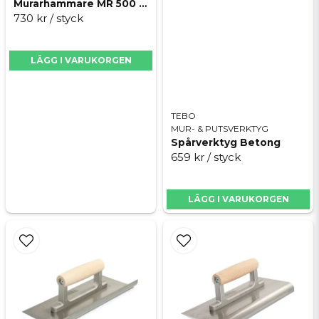
Murarhammare MR 500 Hultafors
730 kr
/ styck
Skicka fråga
LÄGG I VARUKORGEN
TEBO
MUR- & PUTSVERKTYG
Spårverktyg Betong
659 kr
/ styck
LÄGG I VARUKORGEN