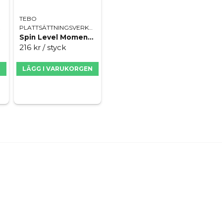
TEBO
TYG
PLATTSÄTTNINGSVERKTYG
Spin Level Momentverktyg
216 kr
/ styck
N
LÄGG I VARUKORGEN