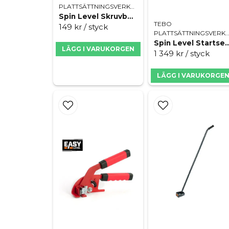
PLATTSÄTTNINGSVERKTYG
Spin Level Skruvborttagare
TEBO
149 kr
/ styck
PLATTSÄTTNINGSVERK
Spin Level Startse
LÄGG I VARUKORGEN
1 349 kr
/ styck
LÄGG I VARUKORGE