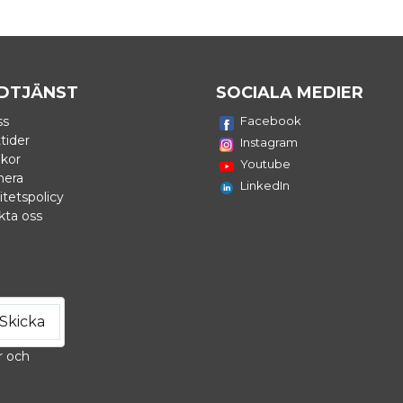
DTJÄNST
SOCIALA MEDIER
ss
Facebook
tider
Instagram
lkor
Youtube
nera
LinkedIn
itetspolicy
kta oss
Skicka
r och