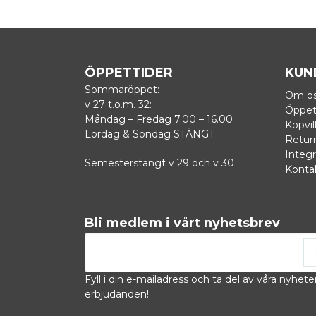
ÖPPETTIDER
KUN
Sommaröppet:
Om o
v 27 t.o.m. 32:
Öppet
Måndag – Fredag 7.00 – 16.00
Köpvil
Lördag & Söndag STÄNGT
Retur
Integr
Semesterstängt v 29 och v 30
Konta
Bli medlem i vårt nyhetsbrev
email
Mejladress
Fyll i din e-mailadress och ta del av våra nyhete
erbjudanden!