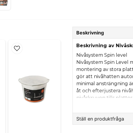
Beskrivning
Beskrivning av Nivåsk
Nivåsystem Spin level
Nivåsystem Spin Level m
montering av stora pla
gör att nivåhatten aut
minimal ansträngning är
åt och efterjustera niv
nivåskruven tills platto
efterjusteras vid behov
återanvändas.
Ställ en produktfråga
Spin Level monteras s
question