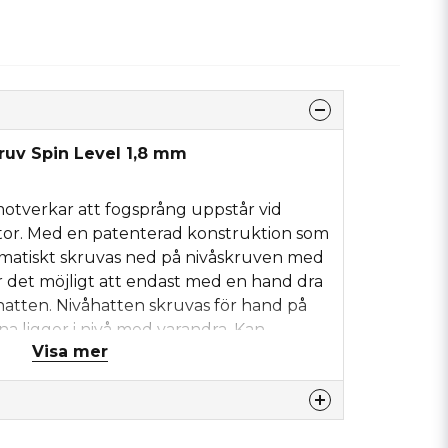
ruv Spin Level 1,8 mm
otverkar att fogsprång uppstår vid
ttor. Med en patenterad konstruktion som
omatiskt skruvas ned på nivåskruven med
 det möjligt att endast med en hand dra
åhatten. Nivåhatten skruvas för hand på
rna ligger i nivå med varandra. Kan
Visa mer
. Kräver inget monteringsverktyg. Kan inte
nabbt utan monteringsverktyg och med