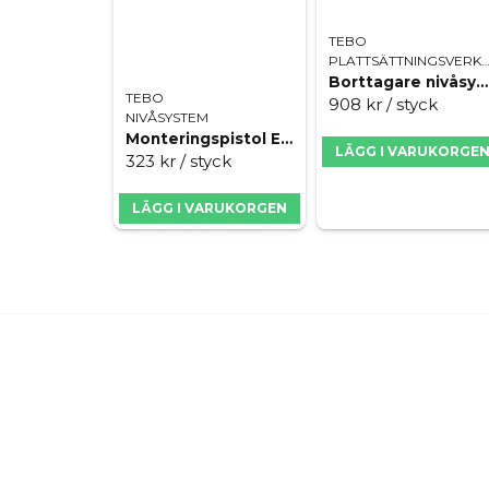
TEBO
PLATTSÄTTNINGSVERK
Borttagare nivåsystem Spin level
TEBO
908 kr
/ styck
NIVÅSYSTEM
Monteringspistol Easy Level
LÄGG I VARUKORGE
323 kr
/ styck
LÄGG I VARUKORGEN