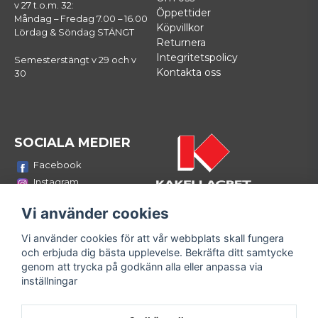
v 27 t.o.m. 32:
Öppettider
Måndag – Fredag 7.00 – 16.00
Köpvillkor
Lördag & Söndag STÄNGT
Returnera
Integritetspolicy
Semesterstängt v 29 och v
Kontakta oss
30
SOCIALA MEDIER
Facebook
Instagram
Youtube
Vi använder cookies
LinkedIn
Vi använder cookies för att vår webbplats skall fungera
Bli medlem i vårt nyhetsbrev
och erbjuda dig bästa upplevelse. Bekräfta ditt samtycke
email
genom att trycka på godkänn alla eller anpassa via
Mejladress
Skicka
inställningar
Fyll i din e-mailadress och ta del av våra nyheter och
erbjudanden!