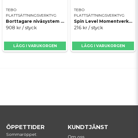
TEBO
TEBO
PLATTSÄTTNINGSVERKTYG
PLATTSÄTTNINGSVERKTYG
Borttagare nivåsystem Spin level
Spin Level Momentverktyg
908 kr
/ styck
216 kr
/ styck
LÄGG I VARUKORGEN
LÄGG I VARUKORGEN
ÖPPETTIDER
KUNDTJÄNST
Sommaröppet:
Om oss