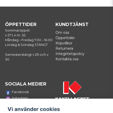
ÖPPETTIDER
KUNDTJÄNST
Sommaröppet:
Om oss
v 27 t.o.m. 32:
Öppettider
Måndag – Fredag 7.00 – 16.00
Köpvillkor
Lördag & Söndag STÄNGT
Returnera
Integritetspolicy
Semesterstängt v 29 och v
Kontakta oss
30
SOCIALA MEDIER
Facebook
Instagram
Youtube
Vi använder cookies
LinkedIn