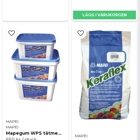
LÄGG I VARUKORGEN
MAPEI
MAPEI
Mapegum WPS tätmembran
MAPEI
650 kr
/ styck