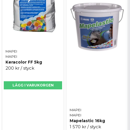
CE-märkt system
Specifikationer
Bredd: 120 mm (12 cm)
Längd: 30 m
Typ: Tätband
Skicka fråga
MAPEI
Användningsområde: Tätskikt i våtrum
MAPEI
System: Mapeguard WP 90
Keracolor FF 5kg
200 kr
/ styck
Underlag: Massiva underlag och godkända
skivkonstruktioner
LÄGG I VARUKORGEN
MAPEI
MAPEI
Mapelastic 16kg
1 570 kr
/ styck