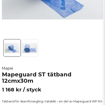
Mapei
Mapeguard ST tätband
12cmx30m
1 168 kr
/ styck
Tätband för skarvförsegling i tätskikt – en del av Mapeguard WP 90-