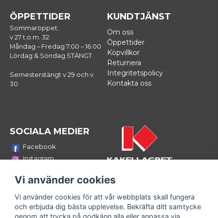
ÖPPETTIDER
KUNDTJÄNST
Sommaröppet:
Om oss
v 27 t.o.m. 32:
Öppettider
Måndag – Fredag 7.00 – 16.00
Köpvillkor
Lördag & Söndag STÄNGT
Returnera
Integritetspolicy
Semesterstängt v 29 och v
Kontakta oss
30
SOCIALA MEDIER
Facebook
Instagram
Youtube
Vi använder cookies
LinkedIn
Vi använder cookies för att vår webbplats skall fungera
Bli medlem i vårt nyhetsbrev
och erbjuda dig bästa upplevelse. Bekräfta ditt samtycke
email
genom att trycka på godkänn alla eller anpassa via