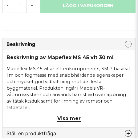
LÄGG I VARUKORGEN
-
+
Beskrivning
Beskrivning av Mapeflex MS 45 vit 30 ml
Mapeflex MS 45 vit är ett enkomponents, SMP-baserat
lim och fogmassa med snabbhärdande egenskaper
och mycket god vidhäftning mot de flesta
byggmaterial. Produkten ingår i Mapeis VR-
våtrumssystem och används främst vid överlappning
av tätskiktsduk samt för limning av remsor och
tätdetaljer.
Visa mer
Den höga vidhäftningen gör att limmet fungerar även
på lätt fuktiga underlag, vilket ger flexibilitet vid
installation i våtrumsmiljöer. Produkten kombinerar
Ställ en produktfråga
både lim- och fogegenskaper och ger en stark, elastisk