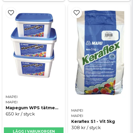
MAPEI
MAPEI
Mapegum WPS tätmembran
MAPEI
650 kr
/ styck
MAPEI
Keraflex S1 - Vit 5kg
308 kr
/ styck
LÄGG I VARUKORGEN