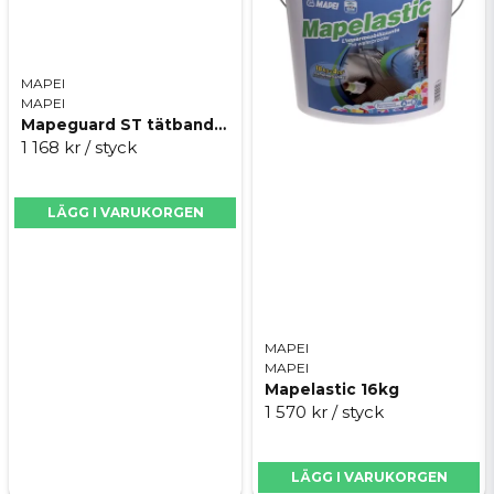
Förpackning: Tub
Antal per box: 12 st
Skicka fråga
MAPEI
Typ: SMP-baserat lim/fogmassa
MAPEI
Användningsområde: Limning av tätskiktsduk,
Mapeguard ST tätband 12cmx30m
remsor och tätdetaljer
1 168 kr
/ styck
LÄGG I VARUKORGEN
MAPEI
MAPEI
Mapelastic 16kg
1 570 kr
/ styck
LÄGG I VARUKORGEN