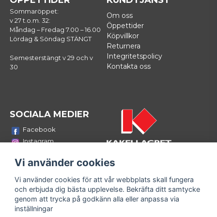
ÖPPETTIDER
KUNDTJÄNST
Sommaröppet:
Om oss
v 27 t.o.m. 32:
Öppettider
Måndag – Fredag 7.00 – 16.00
Köpvillkor
Lördag & Söndag STÄNGT
Returnera
Integritetspolicy
Semesterstängt v 29 och v
Kontakta oss
30
SOCIALA MEDIER
Facebook
Instagram
Youtube
Vi använder cookies
LinkedIn
Vi använder cookies för att vår webbplats skall fungera
Bli medlem i vårt nyhetsbrev
och erbjuda dig bästa upplevelse. Bekräfta ditt samtycke
email
genom att trycka på godkänn alla eller anpassa via
Mejladress
Skicka
inställningar