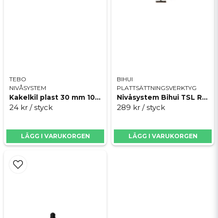
Skicka fråga
TEBO
BIHUI
NIVÅSYSTEM
PLATTSÄTTNINGSVERKTYG
Kakelkil plast 30 mm 100 st
Nivåsystem Bihui TSL Reusable 50-Pack
24 kr
/ styck
289 kr
/ styck
LÄGG I VARUKORGEN
LÄGG I VARUKORGEN