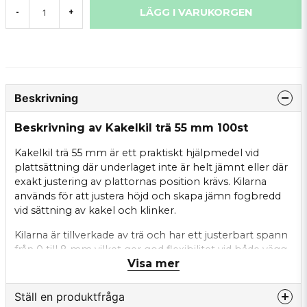
LÄGG I VARUKORGEN
-
+
Beskrivning
Beskrivning av Kakelkil trä 55 mm 100st
Kakelkil trä 55 mm är ett praktiskt hjälpmedel vid
plattsättning där underlaget inte är helt jämnt eller där
exakt justering av plattornas position krävs. Kilarna
används för att justera höjd och skapa jämn fogbredd
vid sättning av kakel och klinker.
Kilarna är tillverkade av trä och har ett justerbart spann
från 0 till 8 mm vilket ger god flexibilitet vid både vägg-
Visa mer
och golvarbeten. Den avsmalnande formen gör dem
enkla att placera och justera utan att påverka
plattornas yta.
Ställ en produktfråga