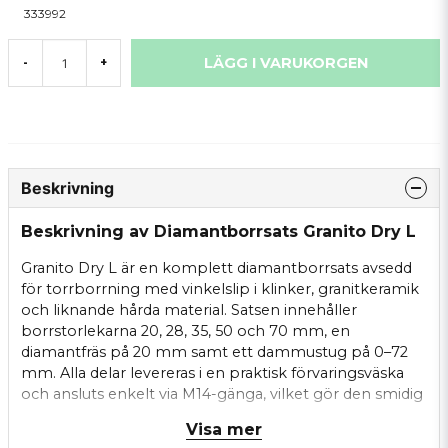
333992
LÄGG I VARUKORGEN
-
+
Beskrivning
Beskrivning av Diamantborrsats Granito Dry L
Granito Dry L är en komplett diamantborrsats avsedd
för torrborrning med vinkelslip i klinker, granitkeramik
och liknande hårda material. Satsen innehåller
borrstorlekarna 20, 28, 35, 50 och 70 mm, en
diamantfräs på 20 mm samt ett dammustug på 0–72
mm. Alla delar levereras i en praktisk förvaringsväska
och ansluts enkelt via M14-gänga, vilket gör den smidig
och effektiv för professionella användare.
Visa mer