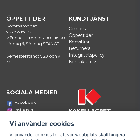
ÖPPETTIDER
KUNDTJÄNST
Sommaröppet:
Om oss
v 27 t.o.m. 32:
Öppettider
Måndag – Fredag 7.00 – 16.00
Köpvillkor
Lördag & Söndag STÄNGT
Returnera
Integritetspolicy
Semesterstängt v 29 och v
Kontakta oss
30
SOCIALA MEDIER
Facebook
Instagram
Youtube
Vi använder cookies
LinkedIn
Vi använder cookies för att vår webbplats skall fungera
Bli medlem i vårt nyhetsbrev